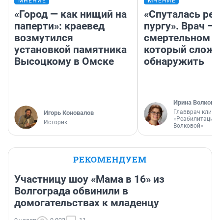
МНЕНИЕ
МНЕНИЕ
«Город — как нищий на
«Спуталась реч
паперти»: краевед
пургу». Врач — 
возмутился
смертельном д
установкой памятника
который слож
Высоцкому в Омске
обнаружить
Ирина Волкова
Главврач клини
Игорь Коновалов
«Реабилитация 
Историк
Волковой»
РЕКОМЕНДУЕМ
Участницу шоу «Мама в 16» из
Волгограда обвинили в
домогательствах к младенцу