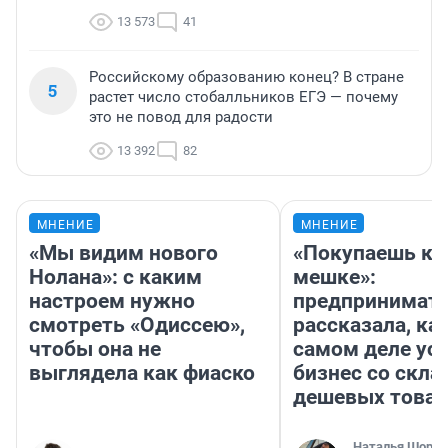
13 573
41
Российскому образованию конец? В стране
5
растет число стобалльников ЕГЭ — почему
это не повод для радости
13 392
82
МНЕНИЕ
МНЕНИЕ
«Мы видим нового
«Покупаешь ко
Нолана»: с каким
мешке»:
настроем нужно
предпринимат
смотреть «Одиссею»,
рассказала, как
чтобы она не
самом деле ус
выглядела как фиаско
бизнес со скл
дешевых това
Наталья Шорох