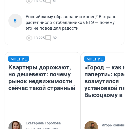
13 326
41
Российскому образованию конец? В стране
5
растет число стобалльников ЕГЭ — почему
это не повод для радости
13 225
82
МНЕНИЕ
МНЕНИЕ
Квартиры дорожают,
«Город — как н
но дешевеют: почему
паперти»: крае
рынок недвижимости
возмутился
сейчас такой странный
установкой па
Высоцкому в 
Екатерина Торопова
Игорь Коновал
директор агентства