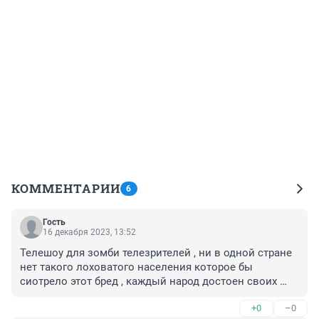
КОММЕНТАРИИ
6
Гость
16 декабря 2023, 13:52
Телешоу для зомби телезрителей , ни в одной стране 
нет такого лоховатого населения которое бы 
сиотрело этот бред , каждый народ достоен своих 
прпвителей , которые только выкачивают дегьги из 
+0
–0
страны , ходят в одежде стран Нато и там и них все а 