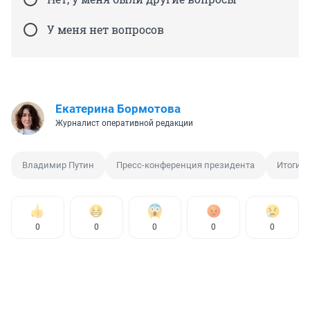
У меня нет вопросов
Екатерина Бормотова
Журналист оперативной редакции
Владимир Путин
Пресс-конференция президента
Итоги г
0
0
0
0
0