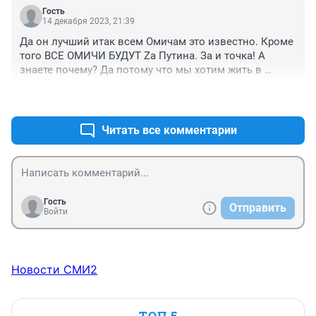
быдломасса сиотрит линии)
Гость
14 декабря 2023, 21:39
Да он лучший итак всем Омичам это известно. Кроме 
того ВСЕ ОМИЧИ БУДУТ Za Путина. За и точка! А 
знаете почему? Да потому что мы хотим жить в 
нормальной великой стране с традиционными 
+0
–0
ценностями и БЕЗ соседей, у которых 40 
биолабораторий. Мы не позволим уничтожать 
русский язык в бывших странах СНГ (Литва ты 
Читать все комментарии
следующая…); Мы хотим вернуть в родную гавань 
наши исконно русские земли. Все земли! Мы 
многонациональная страна с могучим лидером❗️Нам 
нужна только победа❗️ И президент нам нужен 
пожизннный❗️ Тот, который сейчас правит🇷🇺
Гость
Отправить
Войти
Новости СМИ2
ТОП 5