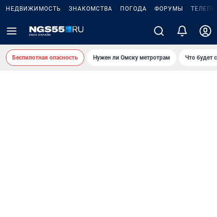
НЕДВИЖИМОСТЬ
ЗНАКОМСТВА
ПОГОДА
ФОРУМЫ
ТЕЛЕПР
Беспилотная опасность
Нужен ли Омску метротрам
Что будет 