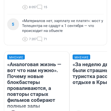
8 057
15
«Материалов нет, зарплату не платят»: мост у
5
Телецентра не сдадут к 1 сентября — что
происходит на объекте
7 207
71
МНЕНИЕ
МНЕНИЕ
«Аналоговая жизнь —
«За неделю две
вот что нам нужно».
были страшные
Почему новые
туристка расск
блокбастеры
отдыхе в Крым
проваливаются, а
повторы старых
фильмов собирают
полные залы