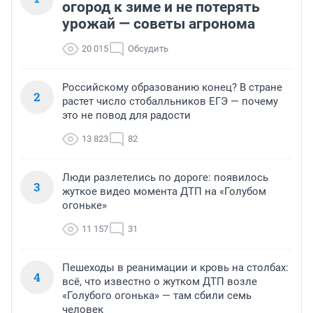
огород к зиме и не потерять
урожай — советы агронома
20 015
Обсудить
Российскому образованию конец? В стране
2
растет число стобалльников ЕГЭ — почему
это не повод для радости
13 823
82
Люди разлетелись по дороге: появилось
3
жуткое видео момента ДТП на «Голубом
огоньке»
11 157
31
Пешеходы в реанимации и кровь на столбах:
4
всё, что известно о жутком ДТП возле
«Голубого огонька» — там сбили семь
человек