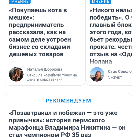
МНЕНИЕ
МНЕНИЕ
«Покупаешь кота в
«Никого нельз
мешке»:
победить». О ч
предприниматель
главный блокб
рассказала, как на
этого года, ко
самом деле устроен
бьет рекорды 
бизнес со складами
прокате: честн
дешевых товаров
отзыв на «Оди
Нолана
Наталья Шорохова
Стас Соколов
Открыла кофейную точку на
Эксперт
деньги соцразвития
РЕКОМЕНДУЕМ
«Позавтракал и побежал — это уже
привычка»: история пермского
марафонца Владимира Никитина — он
стал чемпионом РФ 35 раз