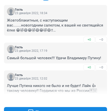
Гость
23 декабря 2022, 18:34
Жовтоблакитные, с наступающим 
вас........новогодним салютом, к вашей не светящейся 
ёлке 😁🤣😆😁🤣😆😁🤣😆‼️

А Российские Защитники Отечества с салютом не 
+0
–0
подведут, я в этом уверен 😁‼️
Гость
23 декабря 2022, 17:19
Самый большой человек!!! Удачи Владимиру Путину!
+0
–0
Гость
23 декабря 2022, 12:02
Лучше Путина никого не было и не будет! Лайк 👍 
такому человеку!! Гордимся что мы из России🇷🇺
+0
–0