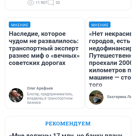
11 907
33
МНЕНИЕ
МНЕНИЕ
Наследие, которое
«Нет некрасив
чудом не развалилось:
городов, есть
транспортный эксперт
недофинансиро
разнес миф о «вечных»
Путешественн
советских дорогах
проехали 2000
километров по 
машине — стои
того
Олег Арефьев
Блогер, предприниматель,
Екатерина Лит
владелец в транспортном
бизнесе
РЕКОМЕНДУЕМ
«Мне должны 17 млн, но банку плачу