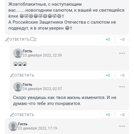
Жовтоблакитные, с наступающим 
вас........новогодним салютом, к вашей не светящейся 
ёлке 😁🤣😆😁🤣😆😁🤣😆‼️

А Российские Защитники Отечества с салютом не 
подведут, я в этом уверен 😁‼️
+0
–0
ОТВЕТИТЬ
2
Гость
23 декабря 2022, 22:39
🤮🤮🤮
+0
–0
ОТВЕТИТЬ
Гость
24 декабря 2022, 02:57
Скоро увидишь как твоя жизнь изменится. И не 
думаю что тебе это понравится.
+0
–0
ОТВЕТИТЬ
Гость
23 декабря 2022, 17:19