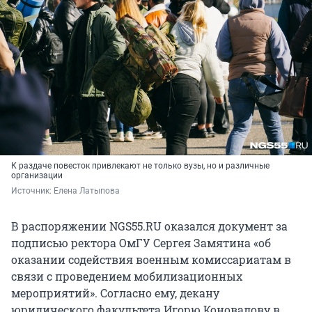
К раздаче повесток привлекают не только вузы, но и различные
организации
Источник: 
Елена Латыпова
В распоряжении NGS55.RU оказался документ за
подписью ректора ОмГУ Сергея Замятина «об
оказании содействия военным комиссариатам в
связи с проведением мобилизационных
мероприятий». Согласно ему, декану
юридического факультета Игорю Коновалову в