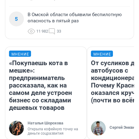
В Омской области объявили беспилотную
5
опасность в пятый раз
11 982
33
МНЕНИЕ
МНЕНИЕ
«Покупаешь кота в
От сусликов до
мешке»:
автобусов с
предприниматель
кондиционерам
рассказала, как на
Почему Красно
самом деле устроен
оказался круч
бизнес со складами
(почти во всём
дешевых товаров
Наталья Шорохова
Сергей Энквист
Открыла кофейную точку на
деньги соцразвития