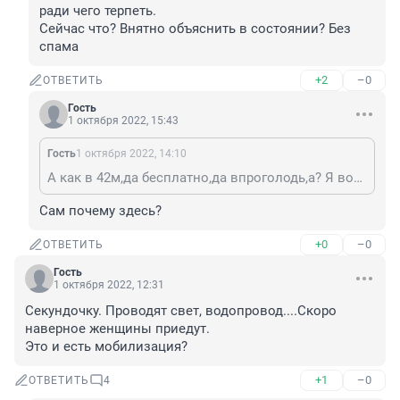
ради чего терпеть. 

Сейчас что? Внятно объяснить в состоянии? Без 
спама
+2
–0
ОТВЕТИТЬ
Гость
1 октября 2022, 15:43
Гость
1 октября 2022, 14:10
А как в 42м,да бесплатно,да впроголодь,а? Я вообще удивлён,что там ещё какие-то условия создают,дегньги платят...,мобилизовали и вперёд! за родину!!!
Сам почему здесь?
+0
–0
ОТВЕТИТЬ
Гость
1 октября 2022, 12:31
Секундочку. Проводят свет, водопровод....Скоро 
наверное женщины приедут.

Это и есть мобилизация?
+1
–0
ОТВЕТИТЬ
4