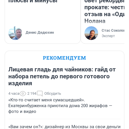
плюсы и минусы
бьет рекорды 
прокате: честн
отзыв на «Оди
Нолана
Стас Соколов
Денис Дедюхин
Эксперт
РЕКОМЕНДУЕМ
Лицевая гладь для чайников: гайд от
набора петель до первого готового
изделия
4 часа
2 194
Обсудить
«Кто-то считает меня сумасшедшей».
Екатеринбурженка приютила дома 200 жирафов —
фото и видео
«Вам зачем он?»: дизайнер из Москвы за свои деньги