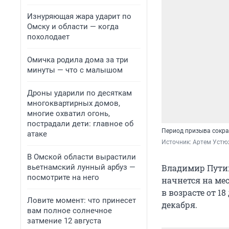
Изнуряющая жара ударит по
Омску и области — когда
похолодает
Омичка родила дома за три
минуты — что с малышом
Дроны ударили по десяткам
многоквартирных домов,
многие охватил огонь,
пострадали дети: главное об
Период призыва сокра
атаке
Источник: 
Артем Устю
В Омской области вырастили
вьетнамский лунный арбуз —
Владимир Путин
посмотрите на него
начнется на мес
в возрасте от 1
Ловите момент: что принесет
декабря.
вам полное солнечное
затмение 12 августа