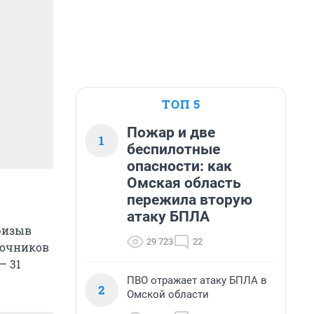
ТОП 5
Пожар и две
1
беспилотные
опасности: как
Омская область
пережила вторую
атаку БПЛА
ризыв
29 723
22
рочников
— 31
ПВО отражает атаку БПЛА в
2
Омской области