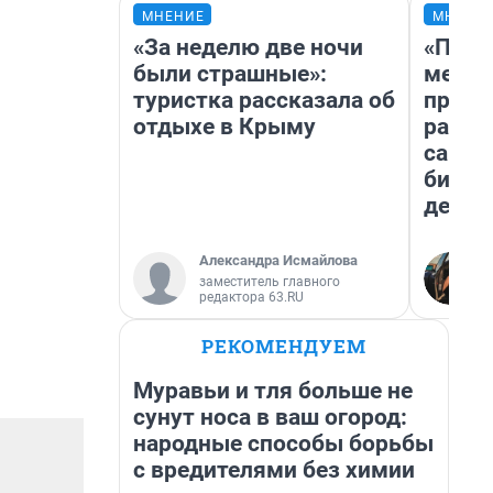
МНЕНИЕ
МНЕНИ
«За неделю две ночи
«Поку
были страшные»:
мешке
туристка рассказала об
предп
отдыхе в Крыму
расска
самом
бизне
дешев
Александра Исмайлова
заместитель главного
редактора 63.RU
РЕКОМЕНДУЕМ
Муравьи и тля больше не
сунут носа в ваш огород:
народные способы борьбы
с вредителями без химии