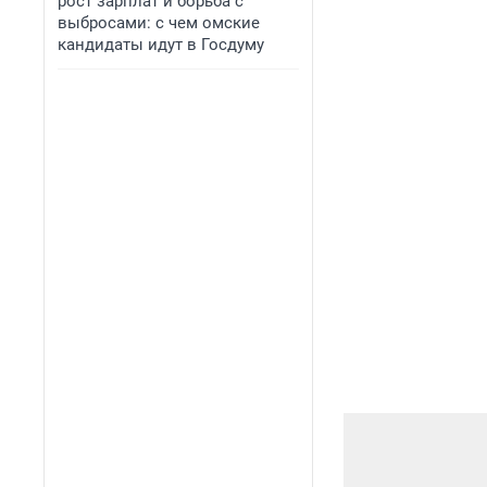
рост зарплат и борьба с
выбросами: с чем омские
кандидаты идут в Госдуму