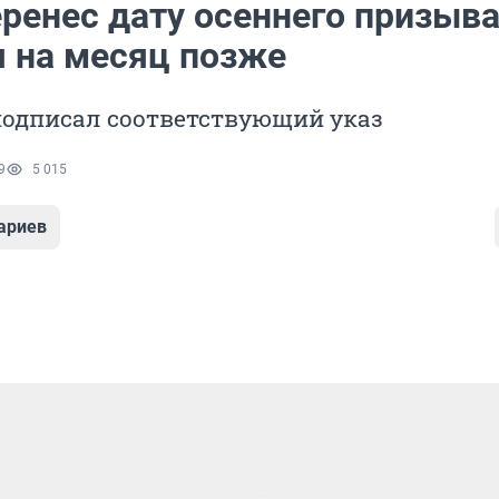
ренес дату осеннего призыва
я на месяц позже
подписал соответствующий указ
9
5 015
ариев