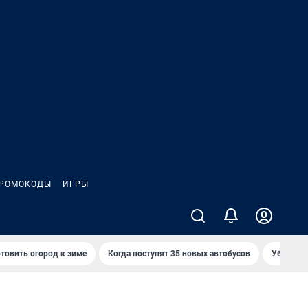
РОМОКОДЫ
ИГРЫ
товить огород к зиме
Когда поступят 35 новых автобусов
Убийца р