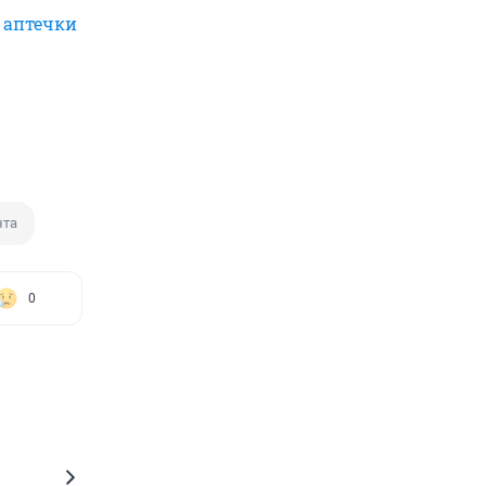
 аптечки
нта
0