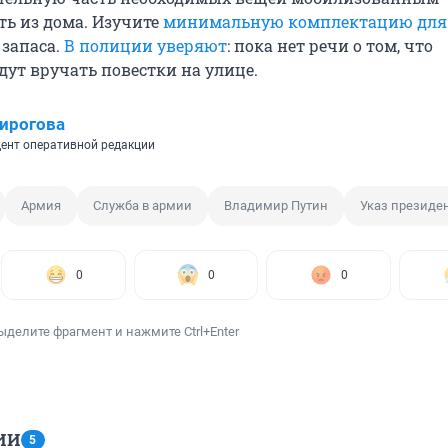
ть из дома. Изучите
минимальную комплектацию для
 запаса.
В полиции уверяют
: пока нет речи о том, что
дут вручать повестки на улице.
ирогова
ент оперативной редакции
Армия
Служба в армии
Владимир Путин
Указ президе
0
0
0
ыделите фрагмент и нажмите Ctrl+Enter
ИИ
5