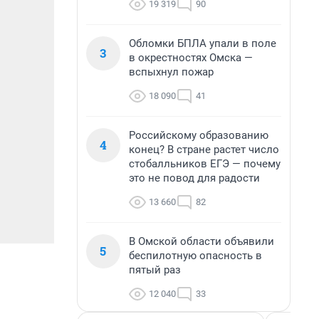
19 319
90
Обломки БПЛА упали в поле
3
в окрестностях Омска —
вспыхнул пожар
18 090
41
Российскому образованию
4
конец? В стране растет число
стобалльников ЕГЭ — почему
это не повод для радости
13 660
82
В Омской области объявили
5
беспилотную опасность в
пятый раз
12 040
33