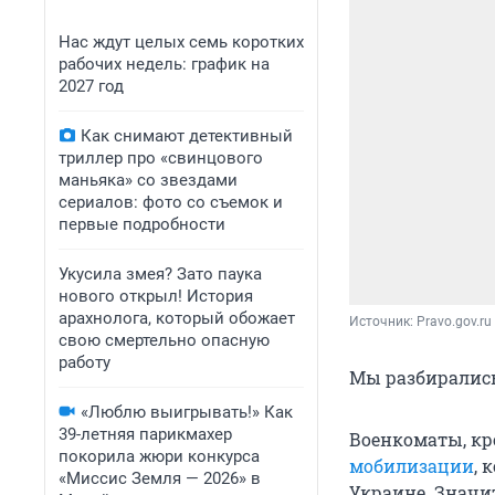
Нас ждут целых семь коротких
рабочих недель: график на
2027 год
Как снимают детективный
триллер про «свинцового
маньяка» со звездами
сериалов: фото со съемок и
первые подробности
Укусила змея? Зато паука
нового открыл! История
арахнолога, который обожает
Источник: 
Pravo.gov.ru
свою смертельно опасную
работу
Мы разбирались
«Люблю выигрывать!» Как
39-летняя парикмахер
Военкоматы, кр
покорила жюри конкурса
мобилизации
, 
«Миссис Земля — 2026» в
Украине. Знач