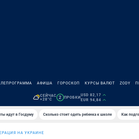
ЕЛЕПРОГРАММА
АФИША
ГОРОСКОП
КУРСЫ ВАЛЮТ
ZODY
П
USD 82,17
СЕЙЧАС
2
ПРОБКИ
+28°C
EUR 94,84
ты идут в Госдуму
Сколько стоит одеть ребенка к школе
Как подго
ЕРАЦИЯ НА УКРАИНЕ