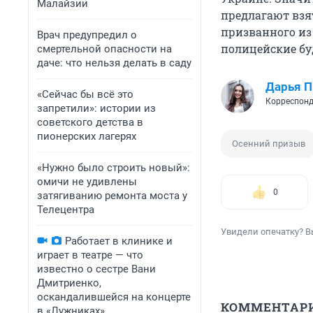
Малайзии
предлагают взя
призванного из
Врач предупредил о
полицейские бу
смертельной опасности на
даче: что нельзя делать в саду
Дарья П
«Сейчас бы всё это
Корреспонд
запретили»: истории из
советского детства в
пионерских лагерях
Осенний призыв
«Нужно было строить новый»:
омичи не удивлены
0
затягиванию ремонта моста у
Телецентра
Увидели опечатку? В
Работает в клинике и
играет в театре — что
известно о сестре Вани
Дмитриенко,
оскандалившейся на концерте
КОММЕНТАР
в «Лужниках»