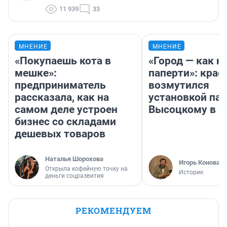
11 939
33
МНЕНИЕ
МНЕНИЕ
«Покупаешь кота в
«Город — как н
мешке»:
паперти»: крае
предприниматель
возмутился
рассказала, как на
установкой па
самом деле устроен
Высоцкому в 
бизнес со складами
дешевых товаров
Наталья Шорохова
Игорь Коновал
Открыла кофейную точку на
Историк
деньги соцразвития
РЕКОМЕНДУЕМ