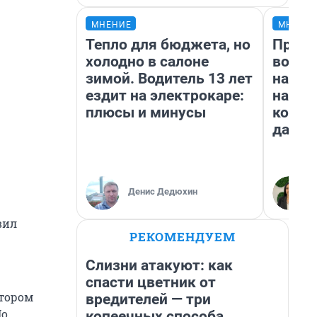
МНЕНИЕ
МНЕНИ
Тепло для бюджета, но
Прода
холодно в салоне
возьм
зимой. Водитель 13 лет
нам г
ездит на электрокаре:
налог
плюсы и минусы
косне
даже 
Денис Дедюхин
вил
РЕКОМЕНДУЕМ
Слизни атакуют: как
спасти цветник от
отором
вредителей — три
По
копеечных способа