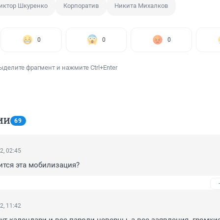
иктор Шкуренко
Корпоратив
Никита Михалков
0
0
0
ыделите фрагмент и нажмите Ctrl+Enter
ИИ
69
2, 02:45
ится эта мобилизация?
2, 11:42