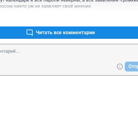
рут календари и все пароли неверны, а все заявления -громкие
осом никто уж не заявляет своё мнение.
Читать все комментарии
Отп