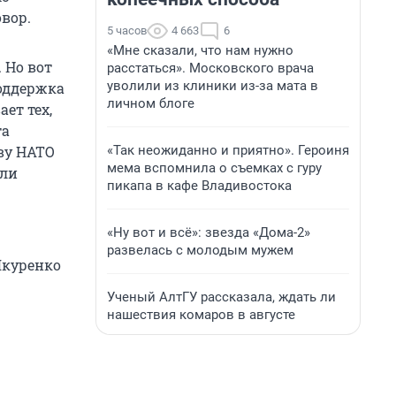
вор.
5 часов
4 663
6
«Мне сказали, что нам нужно
 Но вот
расстаться». Московского врача
уволили из клиники из-за мата в
поддержка
личном блоге
ет тех,
та
«Так неожиданно и приятно». Героиня
ву НАТО
мема вспомнила о съемках с гуру
или
пикапа в кафе Владивостока
«Ну вот и всё»: звезда «Дома-2»
развелась с молодым мужем
Шкуренко
Ученый АлтГУ рассказала, ждать ли
нашествия комаров в августе