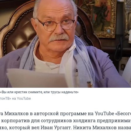
Вы или крестик снимите, или трусы наденьте»
гонТВ» на YouTube
а Михалков в авторской программе на YouTube «Бесог
л корпоратив для сотрудников холдинга предпринима
ко, который вел Иван Ургант. Никита Михалков назв