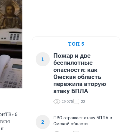
ТОП 5
Пожар и две
1
беспилотные
опасности: как
Омская область
пережила вторую
атаку БПЛА
29 075
22
онТВ» 6
ПВО отражает атаку БПЛА в
теля
2
Омской области
ал