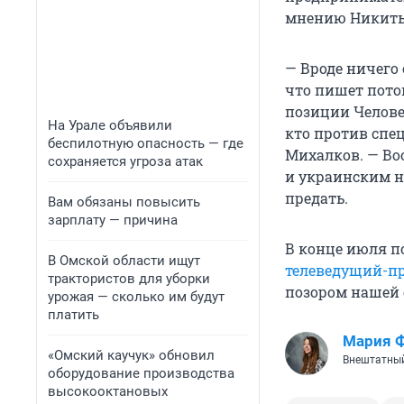
мнению Никиты 
— Вроде ничего 
что пишет потом
позиции Челове
На Урале объявили
кто против спе
беспилотную опасность — где
Михалков. — Во
сохраняется угроза атак
и украинским на
предать.
Вам обязаны повысить
зарплату — причина
В конце июля 
В Омской области ищут
телеведущий-п
трактористов для уборки
позором нашей 
урожая — сколько им будут
платить
Мария 
«Омский каучук» обновил
Внештатный
оборудование производства
высокооктановых