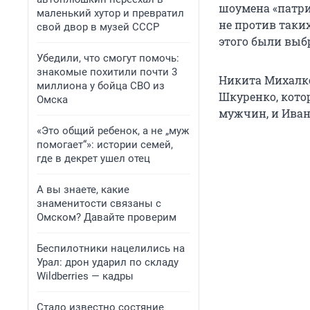
шоумена «патрио
маленький хутор и превратил
не против таких
свой двор в музей СССР
этого были выб
Убедили, что смогут помочь:
знакомые похитили почти 3
Никита Михалк
миллиона у бойца СВО из
Шкуренко, кото
Омска
мужчин, и Иван
«Это общий ребенок, а не „муж
помогает“»: истории семей,
где в декрет ушел отец
А вы знаете, какие
знаменитости связаны с
Омском? Давайте проверим
Беспилотники нацелились на
Урал: дрон ударил по складу
Wildberries — кадры
Стало известно состяние