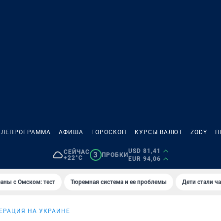
ЕЛЕПРОГРАММА
АФИША
ГОРОСКОП
КУРСЫ ВАЛЮТ
ZODY
П
USD 81,41
СЕЙЧАС
3
ПРОБКИ
+22°C
EUR 94,06
аны с Омском: тест
Тюремная система и ее проблемы
Дети стали ч
ЕРАЦИЯ НА УКРАИНЕ