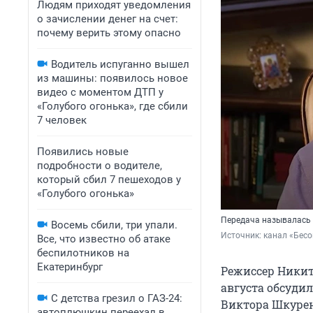
Людям приходят уведомления
о зачислении денег на счет:
почему верить этому опасно
Водитель испуганно вышел
из машины: появилось новое
видео с моментом ДТП у
«Голубого огонька», где сбили
7 человек
Появились новые
подробности о водителе,
который сбил 7 пешеходов у
«Голубого огонька»
Передача называлась «
Восемь сбили, три упали.
Источник: 
канал «Бесо
Все, что известно об атаке
беспилотников на
Екатеринбург
Режиссер Никит
августа обсуди
С детства грезил о ГАЗ-24:
Виктора Шкурен
автоплюшкин переехал в