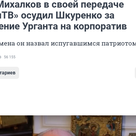
Михалков в своей передаче
нТВ» осудил Шкуренко за
ение Урганта на корпоратив
мена он назвал испугавшимся патриото
56 155
тариев