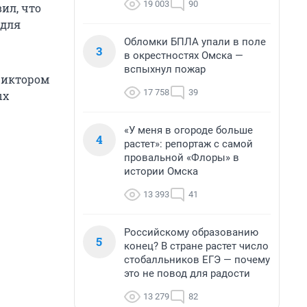
19 003
90
ил, что
 для
Обломки БПЛА упали в поле
3
в окрестностях Омска —
вспыхнул пожар
Виктором
17 758
39
ых
«У меня в огороде больше
4
растет»: репортаж с самой
провальной «Флоры» в
истории Омска
13 393
41
Российскому образованию
5
конец? В стране растет число
стобалльников ЕГЭ — почему
это не повод для радости
13 279
82