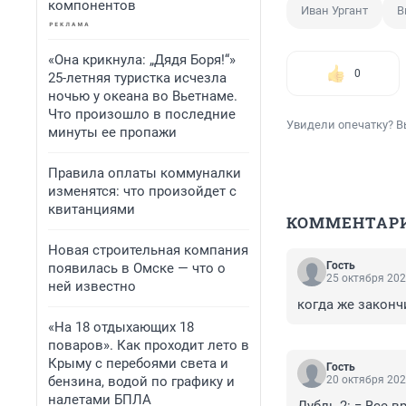
компонентов
Иван Ургант
В
«Она крикнула: „Дядя Боря!“»
0
25-летняя туристка исчезла
ночью у океана во Вьетнаме.
Что произошло в последние
Увидели опечатку? В
минуты ее пропажи
Правила оплаты коммуналки
изменятся: что произойдет с
квитанциями
КОММЕНТАР
Новая строительная компания
Гость
появилась в Омске — что о
25 октября 202
ней известно
когда же законч
«На 18 отдыхающих 18
поваров». Как проходит лето в
Крыму с перебоями света и
Гость
бензина, водой по графику и
20 октября 202
налетами БПЛА