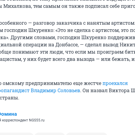
Михалкова, тем самым он также подписал себе приго
особенного — разговор заказчика с нанятым артистом.
 господин Шкуренко: «Это не сделка с артистом, это 
ка». Другими словами, господин Шкуренко поддержива
циальной операции на Донбассе, — сделал вывод Ники
обще понимают эти люди, что если мы проиграем бит
цистам, у них будет всего два выхода — или бежать, 
по омскому предпринимателю еще жестче
проехался
ропагандист Владимир Соловьев
. Он назвал Виктора 
страны.
Фомина
 корреспондент NGS55.ru