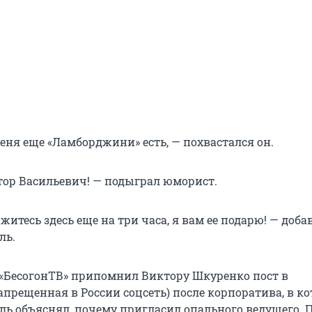
еня еще «Ламборджини» есть, — похвастался он.
ктор Васильевич! — подыграл юморист.
житесь здесь еще на три часа, я вам ее подарю! — доба
ль.
«БесогонТВ» припомнил Виктору Шкуренко пост в
апрещенная в России соцсеть) после корпоратива, в к
ь объяснял, почему пригласил опального ведущего. 