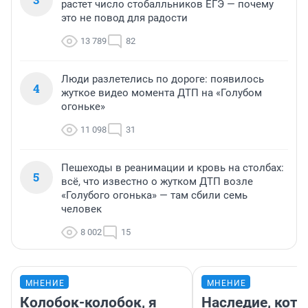
растет число стобалльников ЕГЭ — почему
это не повод для радости
13 789
82
Люди разлетелись по дороге: появилось
4
жуткое видео момента ДТП на «Голубом
огоньке»
11 098
31
Пешеходы в реанимации и кровь на столбах:
5
всё, что известно о жутком ДТП возле
«Голубого огонька» — там сбили семь
человек
8 002
15
МНЕНИЕ
МНЕНИЕ
Колобок-колобок, я
Наследие, кото