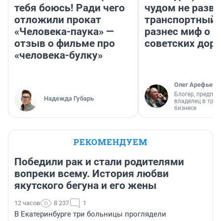
тебя боюсь! Ради чего
чудом не разва
отложили прокат
транспортный 
«Человека-паука» —
разнес миф о 
отзыв о фильме про
советских доро
«человека-булку»
Олег Арефьев
Блогер, предпри
Надежда Губарь
владелец в тра
бизнесе
РЕКОМЕНДУЕМ
Победили рак и стали родителями
вопреки всему. История любви
якутского бегуна и его жены
12 часов
8 237
1
В Екатеринбурге три больницы проглядели