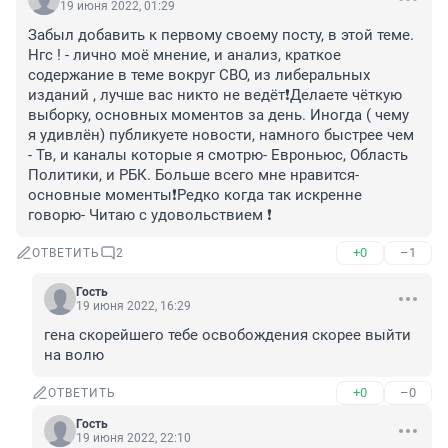
19 июня 2022, 01:29
Забыл добавить к первому своему посту, в этой теме. 
Нгс ! - лично моё мнение, и анализ, краткое 
содержание в теме вокруг СВО, из либеральных 
изданий , лучше вас никто не ведёт❗️Делаете чёткую 
выборку, основных моментов за день. Иногда ( чему 
я удивлён) публикуете новости, намного быстрее чем 
- Тв, и каналы которые я смотрю- Евроньюс, Область 
Политики, и РБК. Больше всего мне нравится- 
основные моменты❗️Редко когда так искренне 
говорю- Читаю с удовольствием ❗️
+0
–1
ОТВЕТИТЬ
2
Гость
19 июня 2022, 16:29
гена скорейшего тебе освобождения скорее выйти 
на волю
+0
–0
ОТВЕТИТЬ
Гость
19 июня 2022, 22:10