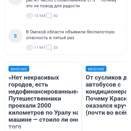
растет число стобалльников ЕГЭ — почему
это не повод для радости
13 544
82
В Омской области объявили беспилотную
5
опасность в пятый раз
11 947
33
МНЕНИЕ
МНЕНИЕ
«Нет некрасивых
От сусликов до
городов, есть
автобусов с
недофинансированные».
кондиционерам
Путешественники
Почему Красно
проехали 2000
оказался круч
километров по Уралу на
(почти во всём
машине — стоило ли оно
того