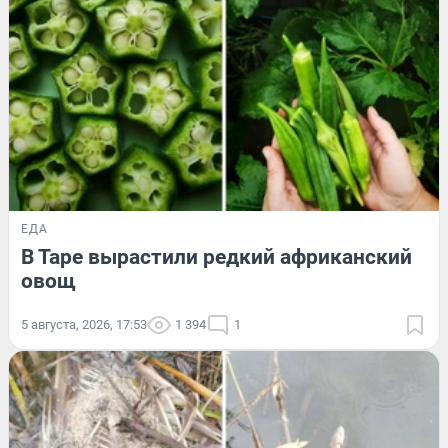
ЕДА
В Таре вырастили редкий африканский
овощ
5 августа, 2026, 17:53
1 394
1