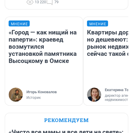
13 220
79
МНЕНИЕ
МНЕНИЕ
«Город — как нищий на
Квартиры дор
паперти»: краевед
но дешевеют: 
возмутился
рынок недвиж
установкой памятника
сейчас такой 
Высоцкому в Омске
Екатерина Торо
Игорь Коновалов
директор агентс
Историк
недвижимости
РЕКОМЕНДУЕМ
«Чисто все мамы и все дети на свете»: