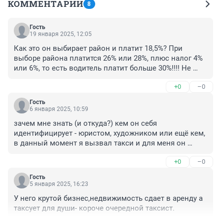
КОММЕНТАРИИ
8
Гость
19 января 2025, 12:05
Как это он выбирает район и платит 18,5%? При 
выборе района платится 26% или 28%, плюс налог 4% 
или 6%, то есть водитель платит больше 30%!!!! Не 
считая ГСМ , амортизации.... Про осла с морковкой 
+0
–0
это точно. Для Яндекса водитель просто быдло!
Гость
6 января 2025, 10:59
зачем мне знать (и откуда?) кем он себя 
идентифицирует - юристом, художником или ещё кем, 
в данный момент я вызвал такси и для меня он 
таксист. бесит, что называют таксистом - не работай 
+0
–0
в такси.
Гость
5 января 2025, 16:23
У него крутой бизнес,недвижимость сдает в аренду а 
таксует для души- короче очередной таксист.