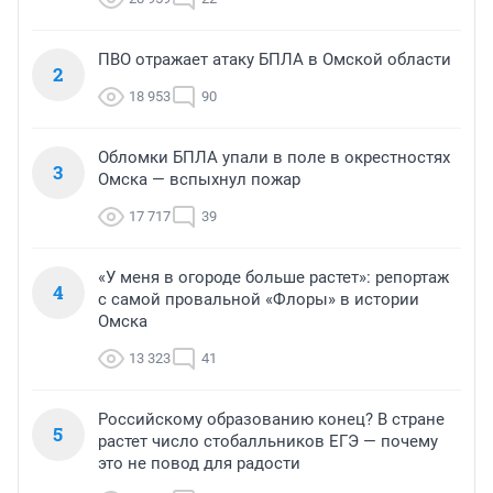
ПВО отражает атаку БПЛА в Омской области
2
18 953
90
Обломки БПЛА упали в поле в окрестностях
3
Омска — вспыхнул пожар
17 717
39
«У меня в огороде больше растет»: репортаж
4
с самой провальной «Флоры» в истории
Омска
13 323
41
Российскому образованию конец? В стране
5
растет число стобалльников ЕГЭ — почему
это не повод для радости