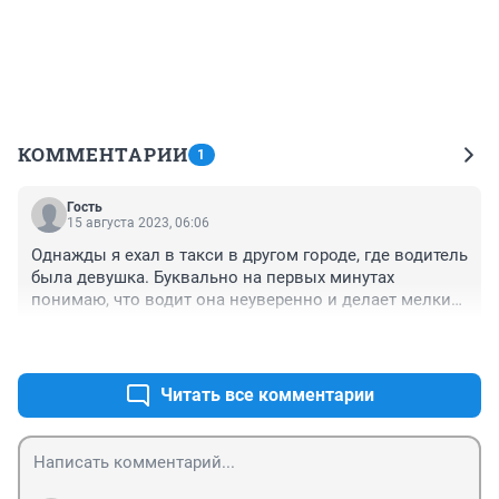
КОММЕНТАРИИ
1
Гость
15 августа 2023, 06:06
Однажды я ехал в такси в другом городе, где водитель 
была девушка. Буквально на первых минутах 
понимаю, что водит она неуверенно и делает мелкие 
ошибки, нарушает ПДД и т.д. Я же буквально месяца 
+0
–0
два назад сам сдал на права, но даже для меня это 
перебор был (ну или наоборот, слишком повышена 
чувствительность). И тут она мне заявляет, что она... 
Читать все комментарии
права купила. Выпал в осадок.