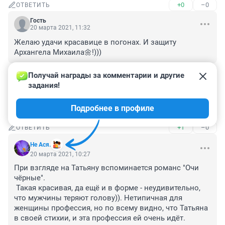
+0
–0
ОТВЕТИТЬ
Гость
20 марта 2021, 11:32
Желаю удачи красавице в погонах. И защиту 
Архангела Михаила🌼!)))
+0
–0
ОТВЕТИТЬ
Получай награды за комментарии и другие 
задания!
Гость
20 марта 2021, 10:46
Подробнее в профиле
Очень красивая женщина!
+1
–0
ОТВЕТИТЬ
Не Ася.
20 марта 2021, 10:27
При взгляде на Татьяну вспоминается романс "Очи 
чёрные".

 Такая красивая, да ещё и в форме - неудивительно, 
что мужчины теряют голову)). Нетипичная для 
женщины профессия, но по всему видно, что Татьяна 
в своей стихии, и эта профессия ей очень идёт. 