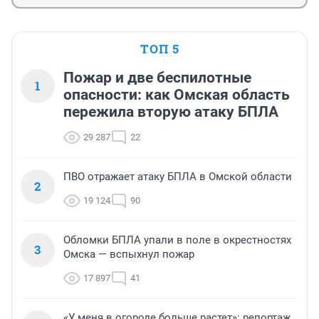
ТОП 5
Пожар и две беспилотные
1
опасности: как Омская область
пережила вторую атаку БПЛА
29 287
22
ПВО отражает атаку БПЛА в Омской области
2
19 124
90
Обломки БПЛА упали в поле в окрестностях
3
Омска — вспыхнул пожар
17 897
41
«У меня в огороде больше растет»: репортаж