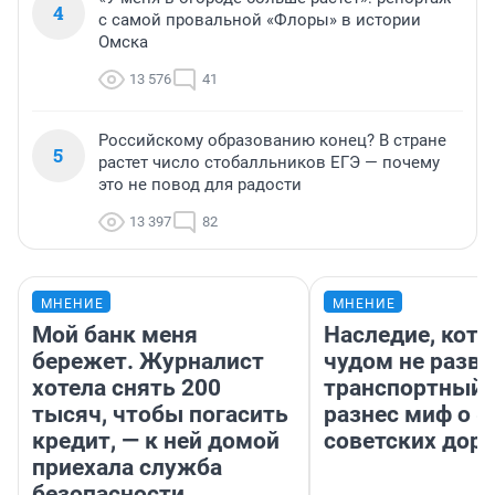
4
с самой провальной «Флоры» в истории
Омска
13 576
41
Российскому образованию конец? В стране
5
растет число стобалльников ЕГЭ — почему
это не повод для радости
13 397
82
МНЕНИЕ
МНЕНИЕ
Мой банк меня
Наследие, кото
бережет. Журналист
чудом не разва
хотела снять 200
транспортный 
тысяч, чтобы погасить
разнес миф о 
кредит, — к ней домой
советских доро
приехала служба
безопасности