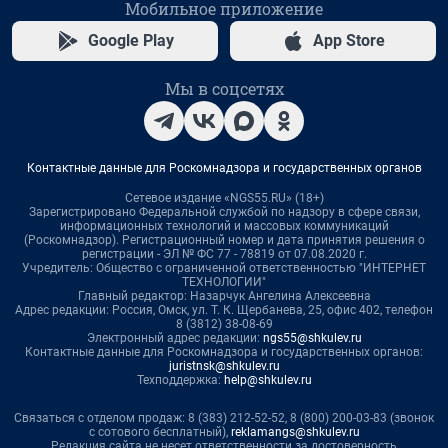
Мобильное приложение
Google Play
App Store
Мы в соцсетях
Контактные данные для Роскомнадзора и государственных органов
Сетевое издание «NGS55.RU» (18+)
Зарегистрировано Федеральной службой по надзору в сфере связи,
информационных технологий и массовых коммуникаций
(Роскомнадзор). Регистрационный номер и дата принятия решения о
регистрации - ЭЛ № ФС 77 - 78819 от 07.08.2020 г.
Учредитель: Общество с ограниченной ответственностью "ИНТЕРНЕТ
ТЕХНОЛОГИИ"
Главный редактор: Назарчук Ангелина Алексеевна
Адрес редакции: Россия, Омск, ул. Т. К. Щербанева, 25, офис 402, телефон
8 (3812) 38-08-69
Электронный адрес редакции:
ngs55@shkulev.ru
Контактные данные для Роскомнадзора и государственных органов:
juristnsk@shkulev.ru
Техподдержка:
help@shkulev.ru
Связаться с отделом продаж: 8 (383) 212-52-52, 8 (800) 200-03-83 (звонок
с сотового бесплатный),
reklamangs@shkulev.ru
Редакция сайта не несет ответственности за достоверность