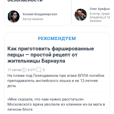
Олег Арефьев
Блогер, предпри
Ксения Владимирская
владелец в тра
Автор мнения
бизнесе
РЕКОМЕНДУЕМ
Как приготовить фаршированные
перцы — простой рецепт от
жительницы Барнаула
17 часов
8 271
5
На пляже под Геленджиком при атаке БПЛА погибли
преподаватель английского языка и ее 12-летняя
дочь
«Мне сказали, что нам нужно расстаться».
Московского врача уволили из клиники из-за мата в
личном блоге