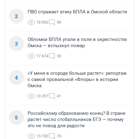
ПВО отражает атаку БПЛА в Омской области
2
18 902
90
Обломки БПЛА упали в поле в окрестностях
3
Омска — вспыхнул пожар
17 674
39
«У меня в огороде больше растет»: репортаж
4
с самой провальной «Флоры» в истории
Омска
13 257
41
Российскому образованию конец? В стране
5
растет число стобалльников ЕГЭ — почему
это не повод для радости
13 192
79