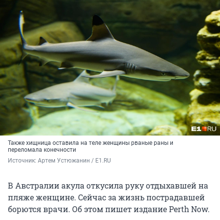
Также хищница оставила на теле женщины рваные раны и
переломала конечности
Источник: 
Артем Устюжанин / E1.RU
В Австралии акула откусила руку отдыхавшей на
пляже женщине. Сейчас за жизнь пострадавшей
борются врачи. Об этом пишет издание Perth Now.