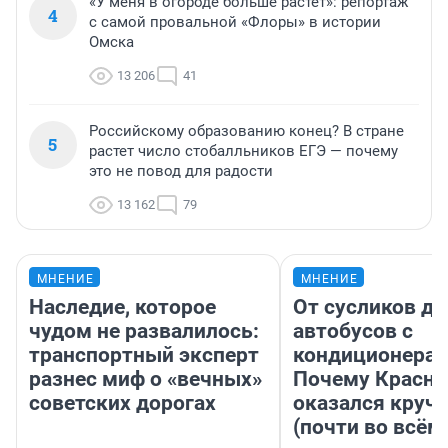
«У меня в огороде больше растет»: репортаж
4
с самой провальной «Флоры» в истории
Омска
13 206
41
Российскому образованию конец? В стране
5
растет число стобалльников ЕГЭ — почему
это не повод для радости
13 162
79
МНЕНИЕ
МНЕНИЕ
Наследие, которое
От сусликов до
чудом не развалилось:
автобусов с
транспортный эксперт
кондиционерам
разнес миф о «вечных»
Почему Красно
советских дорогах
оказался круч
(почти во всём