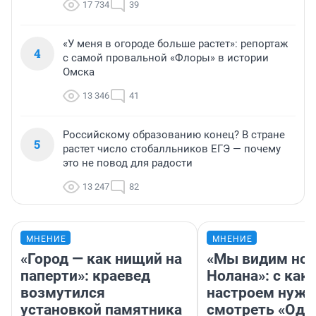
17 734
39
«У меня в огороде больше растет»: репортаж
4
с самой провальной «Флоры» в истории
Омска
13 346
41
Российскому образованию конец? В стране
5
растет число стобалльников ЕГЭ — почему
это не повод для радости
13 247
82
МНЕНИЕ
МНЕНИЕ
«Город — как нищий на
«Мы видим нов
паперти»: краевед
Нолана»: с как
возмутился
настроем нужн
установкой памятника
смотреть «Оди