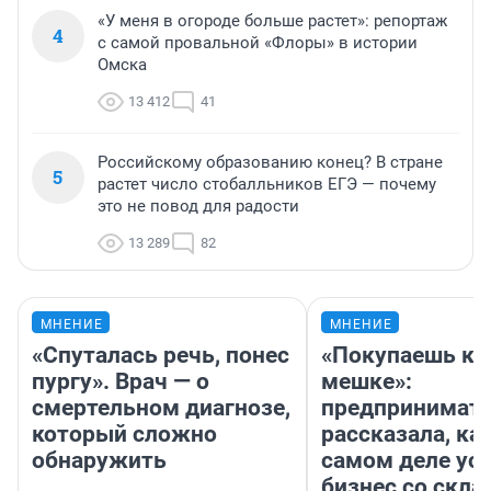
«У меня в огороде больше растет»: репортаж
4
с самой провальной «Флоры» в истории
Омска
13 412
41
Российскому образованию конец? В стране
5
растет число стобалльников ЕГЭ — почему
это не повод для радости
13 289
82
МНЕНИЕ
МНЕНИЕ
«Спуталась речь, понес
«Покупаешь ко
пургу». Врач — о
мешке»:
смертельном диагнозе,
предпринимат
который сложно
рассказала, как
обнаружить
самом деле ус
бизнес со скл