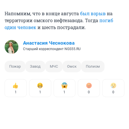
Напомним, что в конце августа
был взрыв
на
территории омского нефтезавода. Тогда
погиб
один человек
и шесть пострадали.
Анастасия Чеснокова
Старший корреспондент NGS55.RU
Пожар
Завод
МЧС
Омск
Полиом
1
1
1
0
0