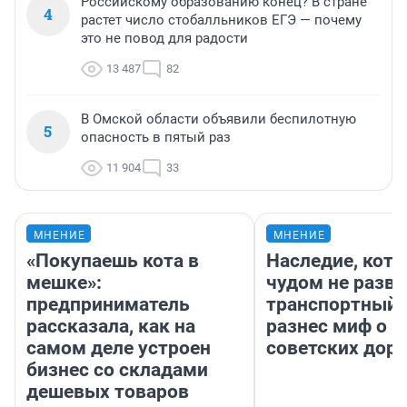
Российскому образованию конец? В стране
4
растет число стобалльников ЕГЭ — почему
это не повод для радости
13 487
82
В Омской области объявили беспилотную
5
опасность в пятый раз
11 904
33
МНЕНИЕ
МНЕНИЕ
«Покупаешь кота в
Наследие, кото
мешке»:
чудом не разва
предприниматель
транспортный 
рассказала, как на
разнес миф о 
самом деле устроен
советских доро
бизнес со складами
дешевых товаров