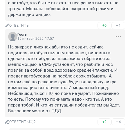
а автобус, что бы не въехать в нее решил выехать на 
тротуар. Мораль: соблюдайте скоростной режим и 
держите дистанцию.
+6
–1
ОТВЕТИТЬ
Гость
15 января 2025, 17:57
На зикрах и лисянах абы кто не ездит. сейчас 
водителя автобуса пьяным признают, виновным 
сделают, кто нибудь из пассажиров обратится за 
медпомощью, а СМЭ установит, что разбитый нос 
повлёк за собой вред здоровью средней тяжести. И 
поедет автобусовод на посёлок срок отбывать. А 
потом ещё по решению суда будет владельцу зикра 
компенсацию выплачивать. И моральный вред. 
Небольшой, тысяч 10, но пока не умрет. Пожизненно 
то есть. Потому что понимать надо - кто ты, А кто 
перед тобой. И кто из ситуации победителем выйдет. 
Вне зависимости от ПДД.
+2
–4
ОТВЕТИТЬ
2