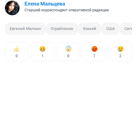
Елена Мальцева
Старший корреспондент оперативной редакции
Евгений Малкин
Ограбление
Хоккей
США
Сигна
0
1
0
1
2