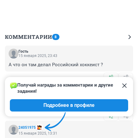
КОММЕНТАРИИ
8
Гость
15 января 2025, 23:43
А что он там делал Российский хоккеист ?
+0
–0
Получай награды за комментарии и другие 
Гость
15 января 2025, 19:12
задания!
Правильно сделали,настоящим русским патриотам не 
Подробнее в профиле
место в их поганой Америке
+2
–0
24051975
15 января 2025, 13:31