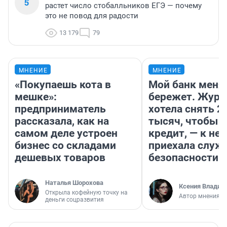
5
растет число стобалльников ЕГЭ — почему
это не повод для радости
13 179
79
МНЕНИЕ
МНЕНИЕ
«Покупаешь кота в
Мой банк меня
мешке»:
бережет. Журн
предприниматель
хотела снять 2
рассказала, как на
тысяч, чтобы п
самом деле устроен
кредит, — к не
бизнес со складами
приехала служ
дешевых товаров
безопасности
Наталья Шорохова
Ксения Владим
Открыла кофейную точку на
Автор мнения
деньги соцразвития