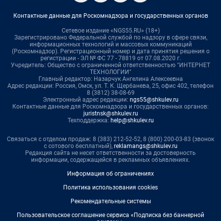
Контактные данные для Роскомнадзора и государственных органов
Сетевое издание «NGS55.RU» (18+)
Зарегистрировано Федеральной службой по надзору в сфере связи,
информационных технологий и массовых коммуникаций
(Роскомнадзор). Регистрационный номер и дата принятия решения о
регистрации - ЭЛ № ФС 77 - 78819 от 07.08.2020 г.
Учредитель: Общество с ограниченной ответственностью "ИНТЕРНЕТ
ТЕХНОЛОГИИ"
Главный редактор: Назарчук Ангелина Алексеевна
Адрес редакции: Россия, Омск, ул. Т. К. Щербанева, 25, офис 402, телефон
8 (3812) 38-08-69
Электронный адрес редакции:
ngs55@shkulev.ru
Контактные данные для Роскомнадзора и государственных органов:
juristnsk@shkulev.ru
Техподдержка:
help@shkulev.ru
Связаться с отделом продаж: 8 (383) 212-52-52, 8 (800) 200-03-83 (звонок
с сотового бесплатный),
reklamangs@shkulev.ru
Редакция сайта не несет ответственности за достоверность
информации, содержащейся в рекламных объявлениях.
Информация об ограничениях
Политика использования cookies
Рекомендательные системы
Пользовательское соглашение сервиса «Подписка без баннерной