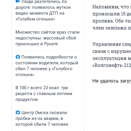
Люди разлетелись по
Напомним, что 
дороге: появилось жуткое
видео момента ДТП на
произошли 15 д
«Голубом огоньке»
пролива. Оба та
член экипажа п
Множество сайтов враз стали
недоступны: массовый сбой
Управление сле
произошел в Рунете
связи с наруше
Появились подробности о
эксплуатации мо
состоянии водителя, который
«Волгонефть-212
сбил 7 человек у «Голубого
огонька»
Не удалось загр
В 100 г всего 23 ккал: три
рецепта с главным летним
продуктом
Центр Омска сковали
пробки из-за аварии, в
которой сбили 7 человек