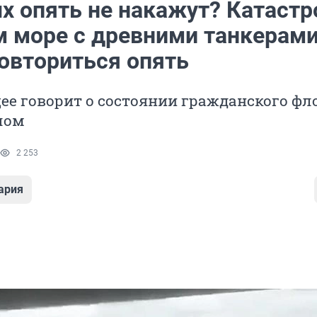
х опять не накажут? Катаст
м море с древними танкерам
овториться опять
е говорит о состоянии гражданского фл
лом
2 253
ария