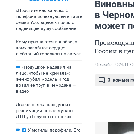
Виновны
«Простите нас за всё». С
в Черно
телефона исчезнувшей в тайге
семьи Усольцевых пришло
может п
леденящее душу сообщение
Происходяще
Кому признаются в любви, а
кому разобьют сердце:
России в це
любовный гороскоп на август
25 декабря 2024, 11:30
«Подушкой надавил на
лицо, чтобы не кричала»:
жених убил модель и год
3
коммент
возил ее труп в чемодане —
видео
Два человека находятся в
реанимации после жуткого
ДТП у «Голубого огонька»
У могилы педофила. Его