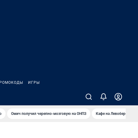
РОМОКОДЫ
ИГРЫ
о
Омич получил черепно-мозговую на ОНПЗ
Кафе на Левобережье в