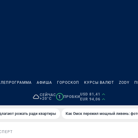
ЕЛЕПРОГРАММА
АФИША
ГОРОСКОП
КУРСЫ ВАЛЮТ
ZODY
П
USD 81,41
СЕЙЧАС
1
ПРОБКИ
+20°C
EUR 94,06
длагают рожать ради квартиры
Как Омск пережил мощный ливень: фот
СПЕРТ