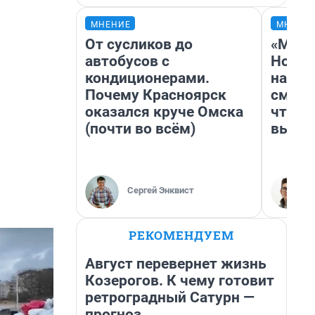
МНЕНИЕ
МНЕНИ
От сусликов до
«Мы в
автобусов с
Нолан
кондиционерами.
настр
Почему Красноярск
смотр
оказался круче Омска
чтобы
(почти во всём)
выгля
Сергей Энквист
РЕКОМЕНДУЕМ
Август перевернет жизнь
Козерогов. К чему готовит
ретроградный Сатурн —
прогноз