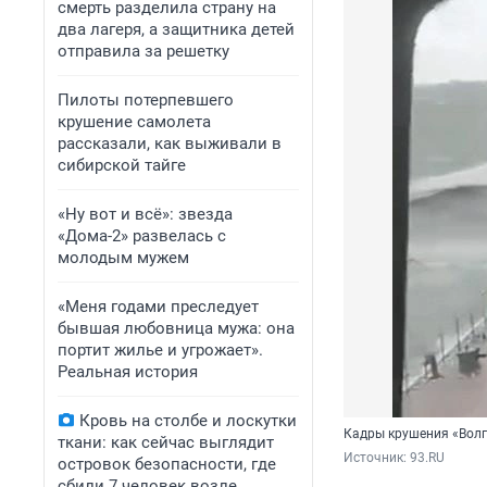
смерть разделила страну на
два лагеря, а защитника детей
отправила за решетку
Пилоты потерпевшего
крушение самолета
рассказали, как выживали в
сибирской тайге
«Ну вот и всё»: звезда
«Дома-2» развелась с
молодым мужем
«Меня годами преследует
бывшая любовница мужа: она
портит жилье и угрожает».
Реальная история
Кровь на столбе и лоскутки
Кадры крушения «Волг
ткани: как сейчас выглядит
Источник: 
93.RU
островок безопасности, где
сбили 7 человек возле