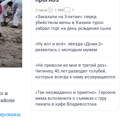
2 часа
1 988
1
«Заказали на 3-летие»: перед
убийством жены в Казани турок
забрал торт на день рождения сына
«Ну вот и всё»: звезда «Дома-2»
развелась с молодым мужем
«Не привози их мне в третий раз».
Читинец 40 лет разводит голубей,
которые всегда к нему возвращаются
«Так неожиданно и приятно». Героиня
но и
мема вспомнила о съемках с гуру
районе
пикапа в кафе Владивостока
ированы