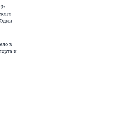
39»
ского
 Один
ело в
порта и