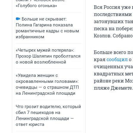
«Голубого огонька»
Вся Россия уже 
последствиями 
Больше не скрывает:
затонувших тан
Полина Гагарина показала
песка на побере
романтичные кадры с новым
Козлов. Собрано
избранником
«Четырех мужей потеряла»:
Больше всего п
Прохор Шаляпин проболтался
края
сообщил
о
о новой возлюбленной
очищенных учас
квадратных мет
«Увидела женщин с
районе реки Мо
окровавленными головами»:
очевидцы — о страшном ДТП
пляже Джемете.
на Ленинградской площади
Что грозит водителю, который
сбил 7 пешеходов на
Ленинградской площади —
ответ юриста