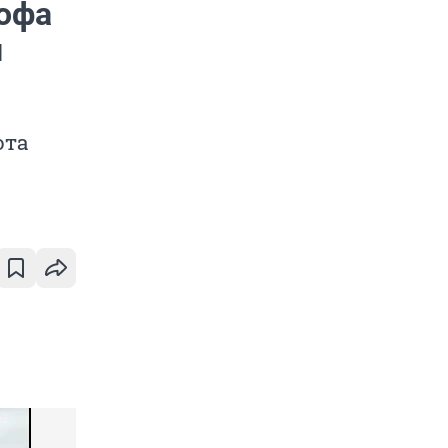
рофа
и
ота