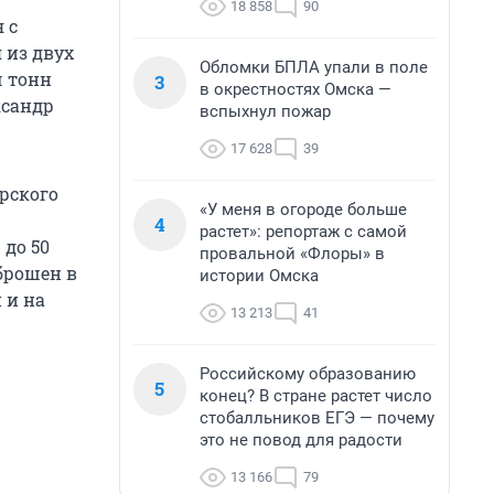
18 858
90
 с
 из двух
Обломки БПЛА упали в поле
ч тонн
3
в окрестностях Омска —
ксандр
вспыхнул пожар
17 628
39
рского
«У меня в огороде больше
4
растет»: репортаж с самой
до 50
провальной «Флоры» в
брошен в
истории Омска
 и на
13 213
41
Российскому образованию
5
конец? В стране растет число
стобалльников ЕГЭ — почему
это не повод для радости
13 166
79