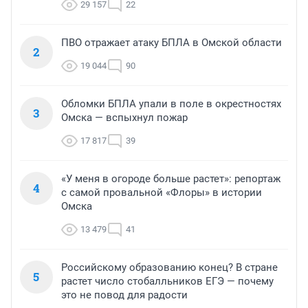
29 157
22
ПВО отражает атаку БПЛА в Омской области
2
19 044
90
Обломки БПЛА упали в поле в окрестностях
3
Омска — вспыхнул пожар
17 817
39
«У меня в огороде больше растет»: репортаж
4
с самой провальной «Флоры» в истории
Омска
13 479
41
Российскому образованию конец? В стране
5
растет число стобалльников ЕГЭ — почему
это не повод для радости