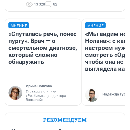
13 328
82
МНЕНИЕ
МНЕНИЕ
«Спуталась речь, понес
«Мы видим нов
пургу». Врач — о
Нолана»: с как
смертельном диагнозе,
настроем нужн
который сложно
смотреть «Оди
обнаружить
чтобы она не
выглядела как
Ирина Волкова
Главврач клиники
Надежда Губар
«Реабилитация доктора
Волковой»
РЕКОМЕНДУЕМ