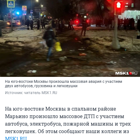
На юго-востоке Москвы произошла массовая авария с участием
двух автобусов, грузовика и легковушки
Источник: 
читатель MSK1.RU
На юго-востоке Москвы в спальном районе
Марьино произошло массовое ДТП с участием
автобуса, электробуса, пожарной машины и трех
легковушек. Об этом сообщают наши коллеги из
MSK1.RU.