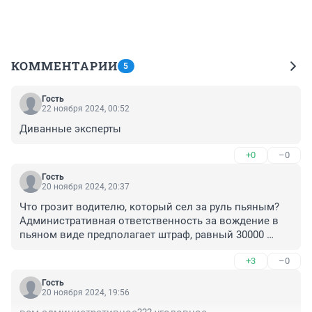
КОММЕНТАРИИ
5
Гость
22 ноября 2024, 00:52
Диванные эксперты
+0
–0
Гость
20 ноября 2024, 20:37
Что грозит водителю, который сел за руль пьяным? 
Административная ответственность за вождение в 
пьяном виде предполагает штраф, равный 30000 
рублей, а также лишение вод/прав на 1,5-2 года (ст. 
+3
–0
12.8 из Кодекса об административных 
правонарушениях).

Гость
Очень лояльные у нас законы- трех человек чуть не 
20 ноября 2024, 19:56
убил, сев пьяным за руль, машину их всмятку- 