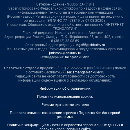
Сетевое издание «NGS55.RU» (18+)
Зарегистрировано Федеральной службой по надзору в сфере связи,
информационных технологий и массовых коммуникаций
(Роскомнадзор). Регистрационный номер и дата принятия решения о
регистрации - ЭЛ № ФС 77 - 78819 от 07.08.2020 г.
Учредитель: Общество с ограниченной ответственностью "ИНТЕРНЕТ
ТЕХНОЛОГИИ"
Главный редактор: Назарчук Ангелина Алексеевна
Адрес редакции: Россия, Омск, ул. Т. К. Щербанева, 25, офис 402, телефон
8 (3812) 38-08-69
Электронный адрес редакции:
ngs55@shkulev.ru
Контактные данные для Роскомнадзора и государственных органов:
juristnsk@shkulev.ru
Техподдержка:
help@shkulev.ru
Связаться с отделом продаж: 8 (383) 212-52-52, 8 (800) 200-03-83 (звонок
с сотового бесплатный),
reklamangs@shkulev.ru
Редакция сайта не несет ответственности за достоверность
информации, содержащейся в рекламных объявлениях.
Информация об ограничениях
Политика использования cookies
Рекомендательные системы
Пользовательское соглашение сервиса «Подписка без баннерной
рекламы»
Политика конфиденциальности и обработки персональных данных и
правила использования сайта