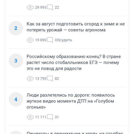
29 993
22
Как за август подготовить огород к зиме и не
2
потерять урожай — советы агронома
19 890
Обсудить
Российскому образованию конец? В стране
3
растет число стобалльников ЕГЭ — почему
это не повод для радости
13 795
82
Люди разлетелись по дороге: появилось
4
жуткое видео момента ДТП на «Голубом
огоньке»
11 111
31
Пешеходы в реанимации и кровь на столбах: