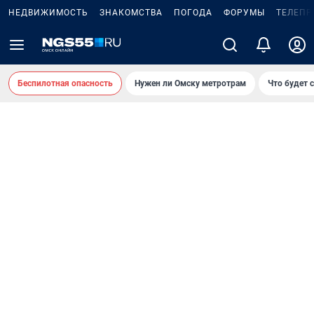
НЕДВИЖИМОСТЬ
ЗНАКОМСТВА
ПОГОДА
ФОРУМЫ
ТЕЛЕПР
Беспилотная опасность
Нужен ли Омску метротрам
Что будет 