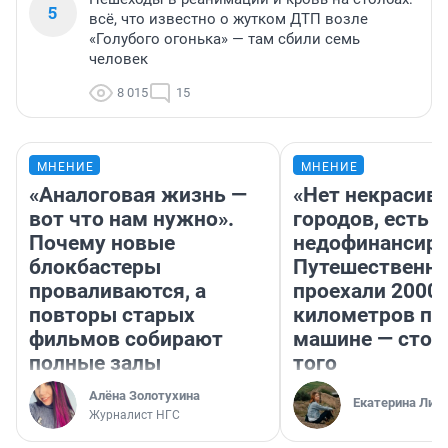
5
всё, что известно о жутком ДТП возле
«Голубого огонька» — там сбили семь
человек
8 015
15
МНЕНИЕ
МНЕНИЕ
«Аналоговая жизнь —
«Нет некрасив
вот что нам нужно».
городов, есть
Почему новые
недофинансиро
блокбастеры
Путешественн
проваливаются, а
проехали 2000
повторы старых
километров по 
фильмов собирают
машине — стои
полные залы
того
Алёна Золотухина
Екатерина Лит
Журналист НГС