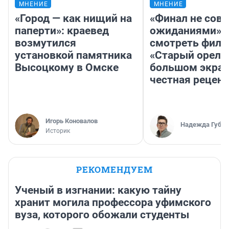
МНЕНИЕ
МНЕНИЕ
«Город — как нищий на
«Финал не совп
паперти»: краевед
ожиданиями»: 
возмутился
смотреть фил
установкой памятника
«Старый орел» 
Высоцкому в Омске
большом экран
честная рецен
Игорь Коновалов
Надежда Губар
Историк
РЕКОМЕНДУЕМ
Ученый в изгнании: какую тайну
хранит могила профессора уфимского
вуза, которого обожали студенты