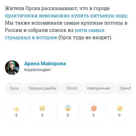
Жители Орска рассказывают, что в городе
практически невозможно купить питьевую воду
.
Мы также вспоминали самые крупные потопы в
России и собрали список из
пяти самых
страшных в истории
(Орск туда не входит).
Арина Майорова
Корреспондент
Орск
Прорыв дамбы
Потоп
Наводнение
Оренбур
0
0
0
0
0