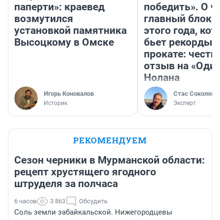
паперти»: краевед
победить». О ч
возмутился
главный блокб
установкой памятника
этого года, ко
Высоцкому в Омске
бьет рекорды 
прокате: честн
отзыв на «Оди
Нолана
Игорь Коновалов
Стас Соколов
Историк
Эксперт
РЕКОМЕНДУЕМ
Сезон черники в Мурманской области:
рецепт хрустящего ягодного
штруделя за полчаса
6 часов
3 863
Обсудить
Соль земли забайкальской. Нижегородцевы