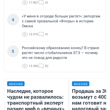
17 897
41
«У меня в огороде больше растет»: репортаж
4
с самой провальной «Флоры» в истории
Омска
13 576
41
Российскому образованию конец? В стране
5
растет число стобалльников ЕГЭ — почему
это не повод для радости
13 396
82
МНЕНИЕ
МНЕНИЕ
Наследие, которое
Продашь за 300
чудом не развалилось:
возьмут с 4000
транспортный эксперт
нам готовит н
разнес миф о «вечных»
налоговый зако