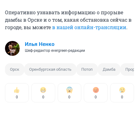
Оперативно узнавать информацию о прорыве
дамбы в Орске и о том, какая обстановка сейчас в
городе, вы можете
в нашей онлайн-трансляции
.
Илья Ненко
Шеф-редактор evergreen-редакции
Орск
Оренбургская область
Потоп
Дамба
Проры
0
0
0
0
0