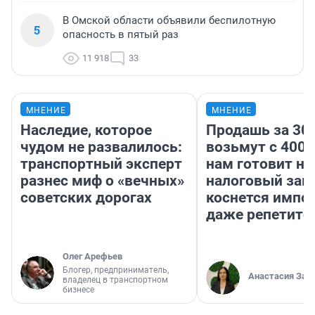
В Омской области объявили беспилотную
5
опасность в пятый раз
11 918
33
МНЕНИЕ
МНЕНИЕ
Наследие, которое
Продашь за 300
чудом не развалилось:
возьмут с 4000
транспортный эксперт
нам готовит н
разнес миф о «вечных»
налоговый зако
советских дорогах
коснется импор
даже репетито
Олег Арефьев
Блогер, предприниматель,
Анастасия Зав
владелец в транспортном
бизнесе