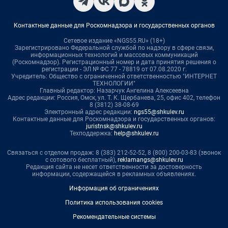
Контактные данные для Роскомнадзора и государственных органов
Сетевое издание «NGS55.RU» (18+)
Зарегистрировано Федеральной службой по надзору в сфере связи,
информационных технологий и массовых коммуникаций
(Роскомнадзор). Регистрационный номер и дата принятия решения о
регистрации - ЭЛ № ФС 77 - 78819 от 07.08.2020 г.
Учредитель: Общество с ограниченной ответственностью "ИНТЕРНЕТ
ТЕХНОЛОГИИ"
Главный редактор: Назарчук Ангелина Алексеевна
Адрес редакции: Россия, Омск, ул. Т. К. Щербанева, 25, офис 402, телефон
8 (3812) 38-08-69
Электронный адрес редакции:
ngs55@shkulev.ru
Контактные данные для Роскомнадзора и государственных органов:
juristnsk@shkulev.ru
Техподдержка:
help@shkulev.ru
Связаться с отделом продаж: 8 (383) 212-52-52, 8 (800) 200-03-83 (звонок
с сотового бесплатный),
reklamangs@shkulev.ru
Редакция сайта не несет ответственности за достоверность
информации, содержащейся в рекламных объявлениях.
Информация об ограничениях
Политика использования cookies
Рекомендательные системы