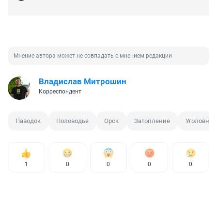
Мнение автора может не совпадать с мнением редакции
Владислав Митрошин
Корреспондент
Паводок
Половодье
Орск
Затопление
Уголовное
1
0
0
0
0