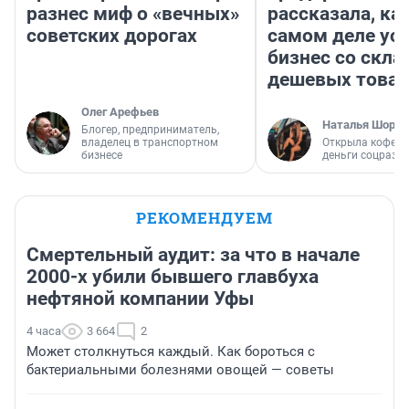
разнес миф о «вечных»
рассказала, как
советских дорогах
самом деле ус
бизнес со скл
дешевых това
Олег Арефьев
Наталья Шорох
Блогер, предприниматель,
владелец в транспортном
Открыла кофейн
бизнесе
деньги соцразв
РЕКОМЕНДУЕМ
Смертельный аудит: за что в начале
2000-х убили бывшего главбуха
нефтяной компании Уфы
4 часа
3 664
2
Может столкнуться каждый. Как бороться с
бактериальными болезнями овощей — советы