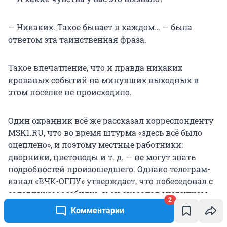
— Никаких. Такое бывает в каждом… — была
ответом эта таинственная фраза.
Такое впечатление, что и правда никаких
кровавых событий на минувших выходных в
этом поселке не происходило.
Один охранник всё же рассказал корреспонденту
MSK1.RU, что во время штурма «здесь всё было
оцеплено», и поэтому местные работники:
дворники, цветоводы и т. д. — не могут знать
подробностей произошедшего. Однако телеграм-
канал «ВЧК-ОГПУ» утверждает, что побеседовал с
садовником особняка, и он оказался очевидцем
2
произошедшего. Работник якобы рассказал, что
Комментарии
во время нападения Черненко «ругал российские