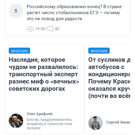
Российскому образованию конец? В стране
5
растет число стобалльников ЕГЭ — почему
это не повод для радости
13 361
82
МНЕНИЕ
МНЕНИЕ
Наследие, которое
От сусликов до
чудом не развалилось:
автобусов с
транспортный эксперт
кондиционерам
разнес миф о «вечных»
Почему Красно
советских дорогах
оказался круч
(почти во всём
Олег Арефьев
Блогер, предприниматель,
Сергей Энквист
владелец в транспортном
бизнесе