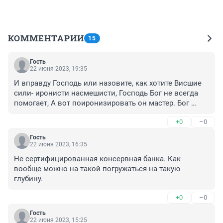
КОММЕНТАРИИ
15
Гость
22 июня 2023, 19:35
И вправду Господь или назовите, как хотите Висшие 
сили- иронисти насмешисти, Господь Бог не всегда 
помогает, А вот поиронизировать он мастер. Бог 
непревзойденний мастер насмехун. Чё они там 
+0
–0
попёрлись смотреть? Титаник сто лет лежит 
догнивает. Зачем трогать то чего трогать нет смисла. 
Гость
Теперь сами стали обьектом догадок на глубине 
22 июня 2023, 16:35
которая на то и глубина для того чтоби бить 
Не сертифицированная консервная банка. Как 
недоступной. Почему вообще планету називают 
вообще можно на такой погружаться на такую 
Земля если это планета Вода.
глубину.
+0
–0
Гость
22 июня 2023, 15:25