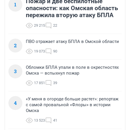
Пожар и две беспилотные
1
опасности: как Омская область
пережила вторую атаку БПЛА
29 215
22
ПВО отражает атаку БПЛА в Омской области
2
19 073
90
Обломки БПЛА упали в поле в окрестностях
3
Омска — вспыхнул пожар
17 851
39
«У меня в огороде больше растет»: репортаж
4
с самой провальной «Флоры» в истории
Омска
13 523
41