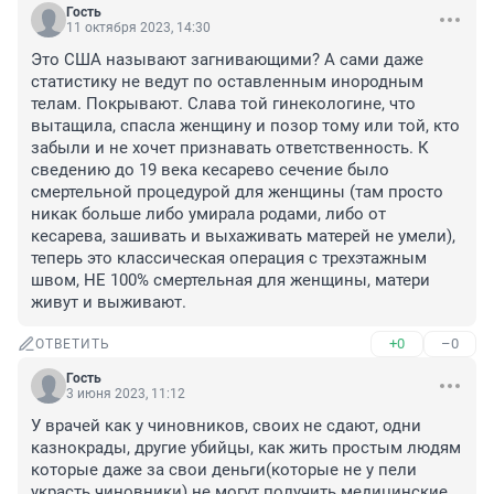
Гость
11 октября 2023, 14:30
Это США называют загнивающими? А сами даже 
статистику не ведут по оставленным инородным 
телам. Покрывают. Слава той гинекологине, что 
вытащила, спасла женщину и позор тому или той, кто 
забыли и не хочет признавать ответственность. К 
сведению до 19 века кесарево сечение было 
смертельной процедурой для женщины (там просто 
никак больше либо умирала родами, либо от 
кесарева, зашивать и выхаживать матерей не умели), 
теперь это классическая операция с трехэтажным 
швом, НЕ 100% смертельная для женщины, матери 
живут и выживают.
+0
–0
ОТВЕТИТЬ
Гость
3 июня 2023, 11:12
У врачей как у чиновников, своих не сдают, одни 
казнокрады, другие убийцы, как жить простым людям 
которые даже за свои деньги(которые не у пели 
украсть чиновники) не могут получить медицинские 