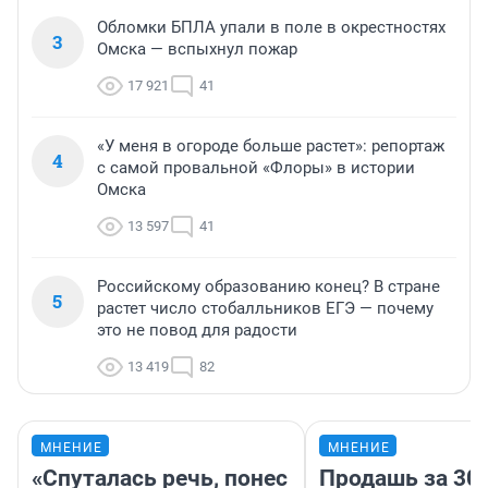
Обломки БПЛА упали в поле в окрестностях
3
Омска — вспыхнул пожар
17 921
41
«У меня в огороде больше растет»: репортаж
4
с самой провальной «Флоры» в истории
Омска
13 597
41
Российскому образованию конец? В стране
5
растет число стобалльников ЕГЭ — почему
это не повод для радости
13 419
82
МНЕНИЕ
МНЕНИЕ
«Спуталась речь, понес
Продашь за 300