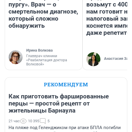
пургу». Врач — о
возьмут с 4000
смертельном диагнозе,
нам готовит н
который сложно
налоговый зако
обнаружить
коснется импор
даже репетито
Ирина Волкова
Главврач клиники
Анастасия Зав
«Реабилитация доктора
Волковой»
РЕКОМЕНДУЕМ
Как приготовить фаршированные
перцы — простой рецепт от
жительницы Барнаула
21 час
10 395
5
На пляже под Геленджиком при атаке БПЛА погибли