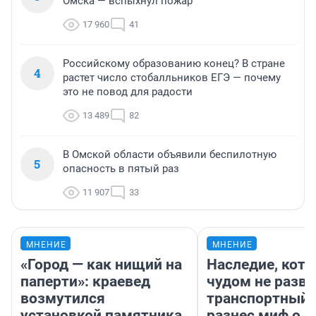
Омска — вспыхнул пожар
17 960
41
Российскому образованию конец? В стране
4
растет число стобалльников ЕГЭ — почему
это не повод для радости
13 489
82
В Омской области объявили беспилотную
5
опасность в пятый раз
11 907
33
МНЕНИЕ
МНЕНИЕ
«Город — как нищий на
Наследие, кото
паперти»: краевед
чудом не разва
возмутился
транспортный 
установкой памятника
разнес миф о 