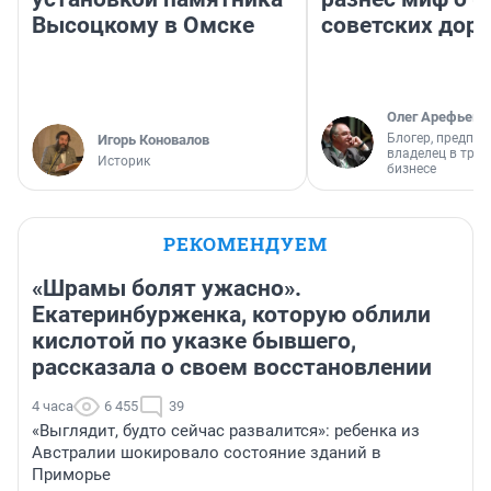
Высоцкому в Омске
советских доро
Олег Арефьев
Блогер, предпри
Игорь Коновалов
владелец в тра
Историк
бизнесе
РЕКОМЕНДУЕМ
«Шрамы болят ужасно».
Екатеринбурженка, которую облили
кислотой по указке бывшего,
рассказала о своем восстановлении
4 часа
6 455
39
«Выглядит, будто сейчас развалится»: ребенка из
Австралии шокировало состояние зданий в
Приморье