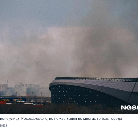
айоне улицы Рокоссовского, но пожар виден во многих точках города
пова