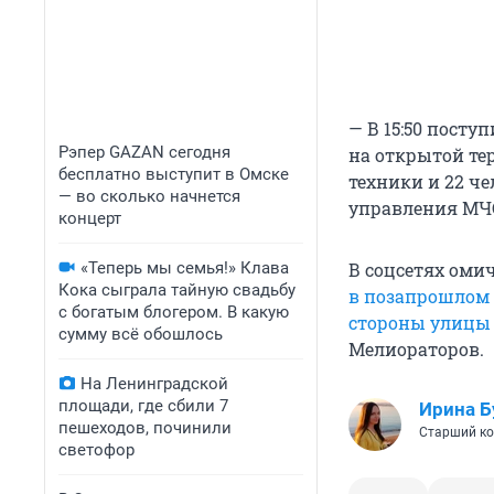
— В 15:50 посту
Рэпер GAZAN сегодня
на открытой те
бесплатно выступит в Омске
техники и 22 че
— во сколько начнется
управления МЧС
концерт
«Теперь мы семья!» Клава
В соцсетях оми
Кока сыграла тайную свадьбу
в позапрошлом 
с богатым блогером. В какую
стороны улицы 
сумму всё обошлось
Мелиораторов.
На Ленинградской
площади, где сбили 7
Ирина Б
пешеходов, починили
Старший ко
светофор