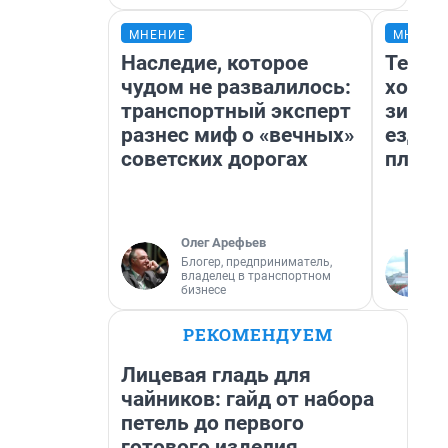
МНЕНИЕ
МНЕНИ
Наследие, которое
Тепло
чудом не развалилось:
холод
транспортный эксперт
зимой
разнес миф о «вечных»
ездит
советских дорогах
плюсы
Олег Арефьев
Блогер, предприниматель,
владелец в транспортном
бизнесе
РЕКОМЕНДУЕМ
Лицевая гладь для
чайников: гайд от набора
петель до первого
готового изделия