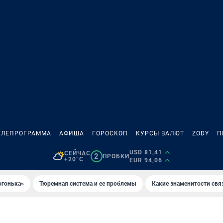
ЕЛЕПРОГРАММА
АФИША
ГОРОСКОП
КУРСЫ ВАЛЮТ
ZODY
П
USD 81,41
СЕЙЧАС
2
ПРОБКИ
+20°C
EUR 94,06
огонька»
Тюремная система и ее проблемы
Какие знаменитости свя