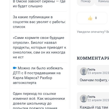
В Омске завоют сирены — где
Пожар
Камы
их будет слышно
За какие публикации в
0
соцсетях вас уволят с работы:
список
Увидели опечатку? В
«Сами кормите свои будущие
опухоли». Биолог назвал
продукты, которые приводят к
онкологии, сам он их никогда
не ест
КОММЕНТАР
Можно ли было избежать
Гость
ДТП с 8 пострадавшими на
23 апреля 2023
Карла Маркса? Разбор
Омичам пофигу, 
автоэксперта
Один переход по ссылке
Гость
изменил всё. Как мошенники
22 апреля 2023
довели школьницу до
Каждый год там 
попытки поджога здания