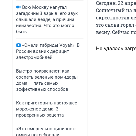
Сегодня, 22 ап
Всю Москву напугал
Солнечный на ле
загадочный взрыв: его звук
окрестностях ле
слышали везде, а причина
это снова горел
неизвестна. Что это могло
быть
весну. Сейчас п
«Смели гибриды Voyah». В
Не удалось загр
России возник дефицит
электромобилей
Быстро покраснеют: как
соспеть зеленые помидоры
дома — пять самых
эффективных способов
Как приготовить настоящее
мороженое дома: 3
проверенных рецепта
«Это смертельно цинично»:
омичи потребовали