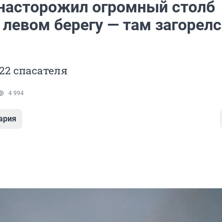
насторожил огромный столб
 левом берегу — там загорел
22 спасателя
4 994
ария