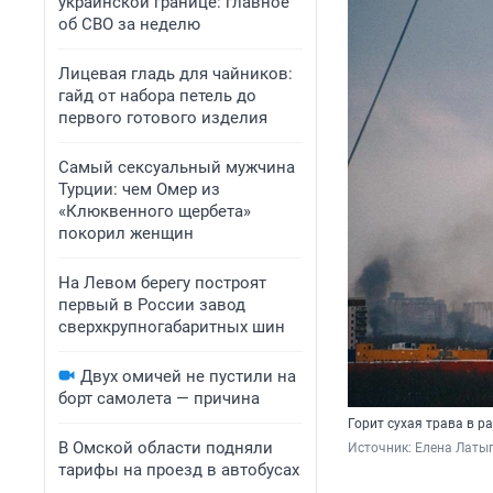
украинской границе: главное
об СВО за неделю
Лицевая гладь для чайников:
гайд от набора петель до
первого готового изделия
Самый сексуальный мужчина
Турции: чем Омер из
«Клюквенного щербета»
покорил женщин
На Левом берегу построят
первый в России завод
сверхкрупногабаритных шин
Двух омичей не пустили на
борт самолета — причина
Горит сухая трава в р
В Омской области подняли
Источник: 
Елена Латы
тарифы на проезд в автобусах