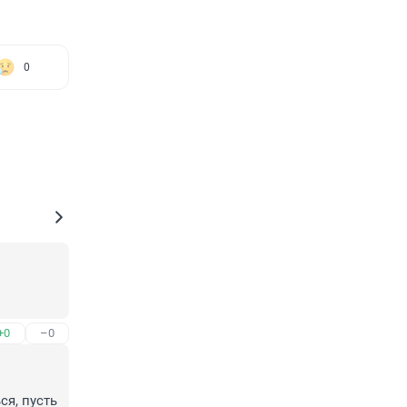
0
+0
–0
я, пусть 