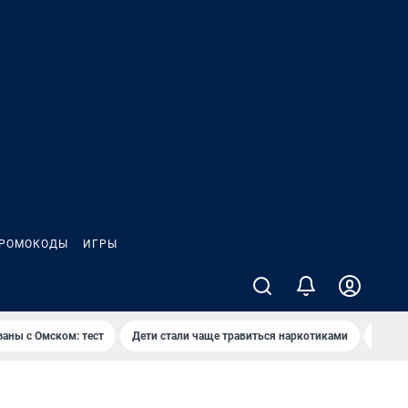
РОМОКОДЫ
ИГРЫ
заны с Омском: тест
Дети стали чаще травиться наркотиками
Появя