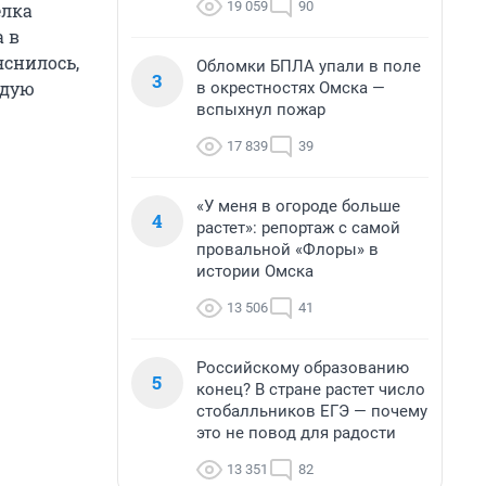
19 059
90
елка
а в
яснилось,
Обломки БПЛА упали в поле
3
ждую
в окрестностях Омска —
вспыхнул пожар
17 839
39
«У меня в огороде больше
4
растет»: репортаж с самой
провальной «Флоры» в
истории Омска
13 506
41
Российскому образованию
5
конец? В стране растет число
стобалльников ЕГЭ — почему
это не повод для радости
13 351
82