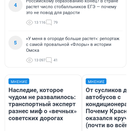
Российскому образованию конец? В стране
4
растет число стобалльников ЕГЭ — почему
это не повод для радости
13 116
79
«У меня в огороде больше растет»: репортаж
5
с самой провальной «Флоры» в истории
Омска
13 097
41
МНЕНИЕ
МНЕНИЕ
Наследие, которое
От сусликов до
чудом не развалилось:
автобусов с
транспортный эксперт
кондиционерам
разнес миф о «вечных»
Почему Красно
советских дорогах
оказался круч
(почти во всём