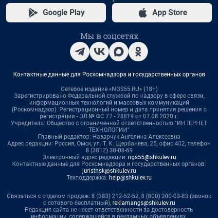
Google Play
App Store
Мы в соцсетях
Контактные данные для Роскомнадзора и государственных органов
Сетевое издание «NGS55.RU» (18+)
Зарегистрировано Федеральной службой по надзору в сфере связи,
информационных технологий и массовых коммуникаций
(Роскомнадзор). Регистрационный номер и дата принятия решения о
регистрации - ЭЛ № ФС 77 - 78819 от 07.08.2020 г.
Учредитель: Общество с ограниченной ответственностью "ИНТЕРНЕТ
ТЕХНОЛОГИИ"
Главный редактор: Назарчук Ангелина Алексеевна
Адрес редакции: Россия, Омск, ул. Т. К. Щербанева, 25, офис 402, телефон
8 (3812) 38-08-69
Электронный адрес редакции:
ngs55@shkulev.ru
Контактные данные для Роскомнадзора и государственных органов:
juristnsk@shkulev.ru
Техподдержка:
help@shkulev.ru
Связаться с отделом продаж: 8 (383) 212-52-52, 8 (800) 200-03-83 (звонок
с сотового бесплатный),
reklamangs@shkulev.ru
Редакция сайта не несет ответственности за достоверность
информации, содержащейся в рекламных объявлениях.