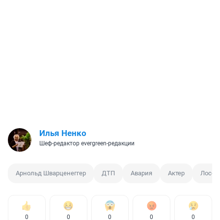
Илья Ненко
Шеф-редактор evergreen-редакции
Арнольд Шварценеггер
ДТП
Авария
Актер
Лос-А
0
0
0
0
0