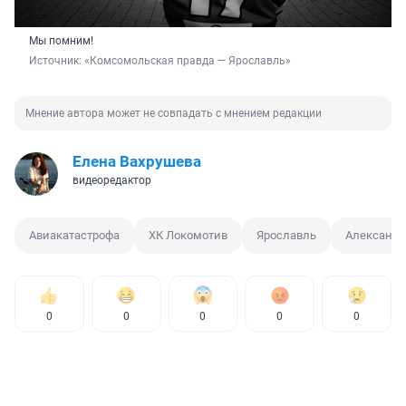
Мы помним!
Источник: 
«Комсомольская правда — Ярославль»
Мнение автора может не совпадать с мнением редакции
Елена Вахрушева
видеоредактор
Авиакатастрофа
ХК Локомотив
Ярославль
Александр
0
0
0
0
0