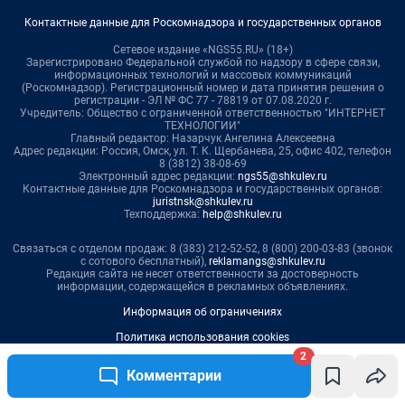
Контактные данные для Роскомнадзора и государственных органов
Сетевое издание «NGS55.RU» (18+)
Зарегистрировано Федеральной службой по надзору в сфере связи,
информационных технологий и массовых коммуникаций
(Роскомнадзор). Регистрационный номер и дата принятия решения о
регистрации - ЭЛ № ФС 77 - 78819 от 07.08.2020 г.
Учредитель: Общество с ограниченной ответственностью "ИНТЕРНЕТ
ТЕХНОЛОГИИ"
Главный редактор: Назарчук Ангелина Алексеевна
Адрес редакции: Россия, Омск, ул. Т. К. Щербанева, 25, офис 402, телефон
8 (3812) 38-08-69
Электронный адрес редакции:
ngs55@shkulev.ru
Контактные данные для Роскомнадзора и государственных органов:
juristnsk@shkulev.ru
Техподдержка:
help@shkulev.ru
Связаться с отделом продаж: 8 (383) 212-52-52, 8 (800) 200-03-83 (звонок
с сотового бесплатный),
reklamangs@shkulev.ru
Редакция сайта не несет ответственности за достоверность
информации, содержащейся в рекламных объявлениях.
Информация об ограничениях
Политика использования cookies
2
Рекомендательные системы
Комментарии
Пользовательское соглашение сервиса «Подписка без баннерной
рекламы»