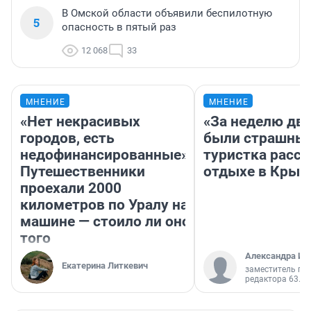
В Омской области объявили беспилотную
5
опасность в пятый раз
12 068
33
МНЕНИЕ
МНЕНИЕ
«Нет некрасивых
«За неделю две
городов, есть
были страшные
недофинансированные».
туристка расск
Путешественники
отдыхе в Крым
проехали 2000
километров по Уралу на
машине — стоило ли оно
того
Александра Ис
Екатерина Литкевич
заместитель гл
редактора 63.RU