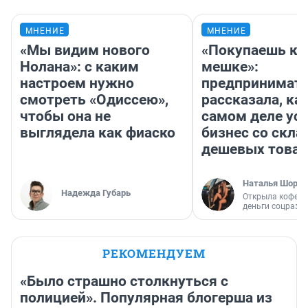
МНЕНИЕ
МНЕНИЕ
«Мы видим нового
«Покупаешь ко
Нолана»: с каким
мешке»:
настроем нужно
предпринимат
смотреть «Одиссею»,
рассказала, как
чтобы она не
самом деле ус
выглядела как фиаско
бизнес со скл
дешевых това
Наталья Шорох
Надежда Губарь
Открыла кофейн
деньги соцразв
РЕКОМЕНДУЕМ
«Было страшно столкнуться с
полицией». Популярная блогерша из