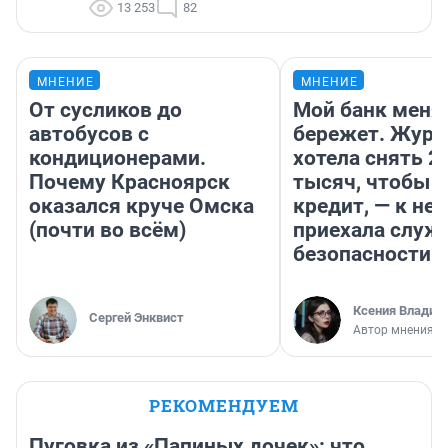
13 253
82
МНЕНИЕ
МНЕНИЕ
От сусликов до
Мой банк меня
автобусов с
бережет. Журн
кондиционерами.
хотела снять 2
Почему Красноярск
тысяч, чтобы п
оказался круче Омска
кредит, — к не
(почти во всём)
приехала служ
безопасности
Ксения Владим
Сергей Энквист
Автор мнения
РЕКОМЕНДУЕМ
Пуговка из «Папиных дочек»: что