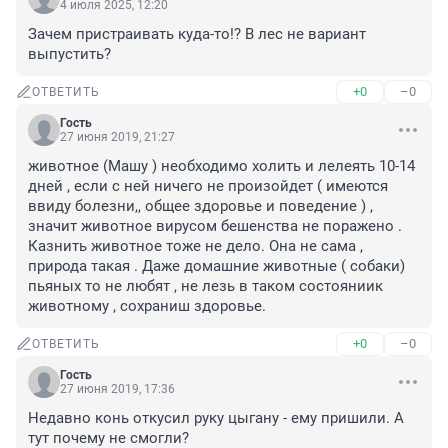
4 июля 2025, 12:20
Зачем пристраивать куда-то!? В лес не вариант 
выпустить?
+0
–0
ОТВЕТИТЬ
Гость
27 июня 2019, 21:27
животное (Машу ) необходимо холить и лелеять 10-14 
дней , если с ней ничего не произойдет ( имеются 
ввиду болезни,, общее здоровье и поведение ) , 
значит животное вирусом бешенства не поражено . 
Казнить животное тоже не дело. Она не сама , 
природа такая . Даже домашние животные ( собаки) 
пьяных то не любят , не лезь в таком состояниик 
животному , сохраниш здоровье.
+0
–0
ОТВЕТИТЬ
Гость
27 июня 2019, 17:36
Недавно конь откусил руку цыгану - ему пришили. А 
тут почему не смогли?