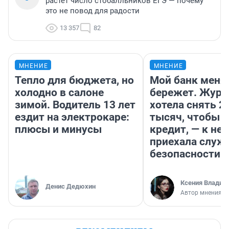
растет число стобалльников ЕГЭ — почему
это не повод для радости
13 357
82
МНЕНИЕ
МНЕНИЕ
Тепло для бюджета, но
Мой банк меня
холодно в салоне
бережет. Журн
зимой. Водитель 13 лет
хотела снять 2
ездит на электрокаре:
тысяч, чтобы п
плюсы и минусы
кредит, — к не
приехала служ
безопасности
Ксения Владим
Денис Дедюхин
Автор мнения