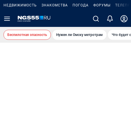
НЕДВИЖИМОСТЬ
ЗНАКОМСТВА
ПОГОДА
ФОРУМЫ
ТЕЛЕПР
Беспилотная опасность
Нужен ли Омску метротрам
Что будет 