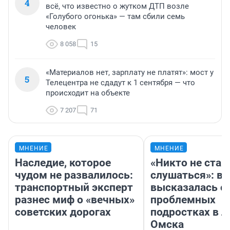
4
всё, что известно о жутком ДТП возле
«Голубого огонька» — там сбили семь
человек
8 058
15
«Материалов нет, зарплату не платят»: мост у
5
Телецентра не сдадут к 1 сентября — что
происходит на объекте
7 207
71
МНЕНИЕ
МНЕНИЕ
Наследие, которое
«Никто не стан
чудом не развалилось:
слушаться»: в
транспортный эксперт
высказалась о
разнес миф о «вечных»
проблемных
советских дорогах
подростках в л
Омска