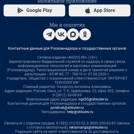
Мобильное приложение
Google Play
App Store
Мы в соцсетях
Контактные данные для Роскомнадзора и государственных органов
Сетевое издание «NGS55.RU» (18+)
Зарегистрировано Федеральной службой по надзору в сфере связи,
информационных технологий и массовых коммуникаций
(Роскомнадзор). Регистрационный номер и дата принятия решения о
регистрации - ЭЛ № ФС 77 - 78819 от 07.08.2020 г.
Учредитель: Общество с ограниченной ответственностью "ИНТЕРНЕТ
ТЕХНОЛОГИИ"
Главный редактор: Назарчук Ангелина Алексеевна
Адрес редакции: Россия, Омск, ул. Т. К. Щербанева, 25, офис 402, телефон
8 (3812) 38-08-69
Электронный адрес редакции:
ngs55@shkulev.ru
Контактные данные для Роскомнадзора и государственных органов:
juristnsk@shkulev.ru
Техподдержка:
help@shkulev.ru
Связаться с отделом продаж: 8 (383) 212-52-52, 8 (800) 200-03-83 (звонок
с сотового бесплатный),
reklamangs@shkulev.ru
Редакция сайта не несет ответственности за достоверность