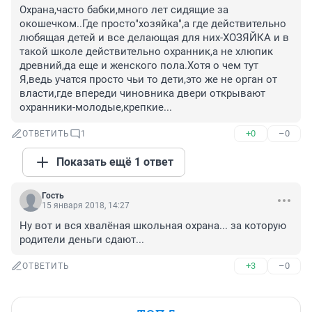
Охрана,часто бабки,много лет сидящие за 
окошечком..Где просто"хозяйка",а где действительно 
любящая детей и все делающая для них-ХОЗЯЙКА и в 
такой школе действительно охранник,а не хлюпик 
древний,да еще и женского пола.Хотя о чем тут 
Я,ведь учатся просто чьи то дети,это же не орган от 
власти,где впереди чиновника двери открывают 
охранники-молодые,крепкие...
+0
–0
ОТВЕТИТЬ
1
Показать ещё 1 ответ
Гость
15 января 2018, 14:27
Ну вот и вся хвалёная школьная охрана... за которую 
родители деньги сдают...
+3
–0
ОТВЕТИТЬ