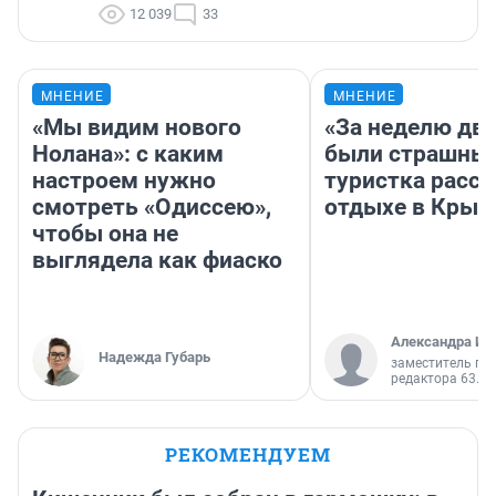
12 039
33
МНЕНИЕ
МНЕНИЕ
«Мы видим нового
«За неделю две
Нолана»: с каким
были страшные
настроем нужно
туристка расск
смотреть «Одиссею»,
отдыхе в Крым
чтобы она не
выглядела как фиаско
Александра Ис
Надежда Губарь
заместитель гл
редактора 63.RU
РЕКОМЕНДУЕМ