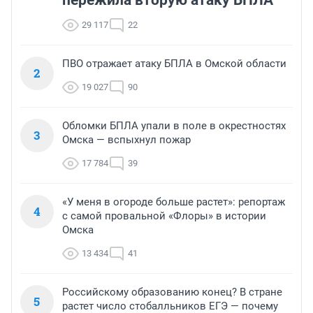
пережила вторую атаку БПЛА
29 117
22
ПВО отражает атаку БПЛА в Омской области
2
19 027
90
Обломки БПЛА упали в поле в окрестностях
3
Омска — вспыхнул пожар
17 784
39
«У меня в огороде больше растет»: репортаж
4
с самой провальной «Флоры» в истории
Омска
13 434
41
Российскому образованию конец? В стране
5
растет число стобалльников ЕГЭ — почему