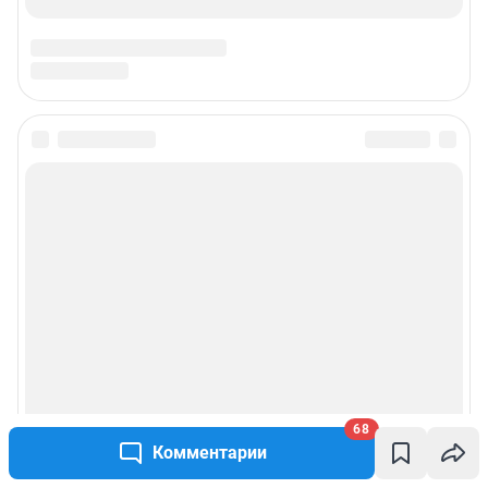
Техподдержка
Предвыборная агитация
Статистика канала в MAX
Все города сети
Мобильное приложение
Google Play
App Store
Мы в соцсетях
68
Контактные данные для Роскомнадзора и государственных органов
Комментарии
Сетевое издание «NGS55.RU» (18+)
Зарегистрировано Федеральной службой по надзору в сфере связи,