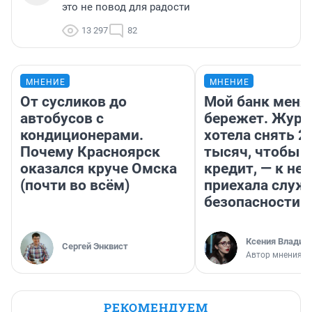
это не повод для радости
13 297
82
МНЕНИЕ
МНЕНИЕ
От сусликов до
Мой банк меня
автобусов с
бережет. Журн
кондиционерами.
хотела снять 2
Почему Красноярск
тысяч, чтобы п
оказался круче Омска
кредит, — к не
(почти во всём)
приехала служ
безопасности
Ксения Владим
Сергей Энквист
Автор мнения
РЕКОМЕНДУЕМ