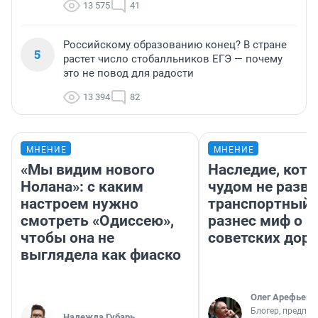
13 575
41
Российскому образованию конец? В стране
5
растет число стобалльников ЕГЭ — почему
это не повод для радости
13 394
82
МНЕНИЕ
МНЕНИЕ
«Мы видим нового
Наследие, кото
Нолана»: с каким
чудом не разва
настроем нужно
транспортный 
смотреть «Одиссею»,
разнес миф о 
чтобы она не
советских доро
выглядела как фиаско
Олег Арефьев
Блогер, предпри
Надежда Губарь