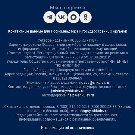
Мы в соцсетях
Контактные данные для Роскомнадзора и государственных органов
Сетевое издание «NGS55.RU» (18+)
Зарегистрировано Федеральной службой по надзору в сфере связи,
информационных технологий и массовых коммуникаций
(Роскомнадзор). Регистрационный номер и дата принятия решения о
регистрации - ЭЛ № ФС 77 - 78819 от 07.08.2020 г.
Учредитель: Общество с ограниченной ответственностью "ИНТЕРНЕТ
ТЕХНОЛОГИИ"
Главный редактор: Назарчук Ангелина Алексеевна
Адрес редакции: Россия, Омск, ул. Т. К. Щербанева, 25, офис 402, телефон
8 (3812) 38-08-69
Электронный адрес редакции:
ngs55@shkulev.ru
Контактные данные для Роскомнадзора и государственных органов:
juristnsk@shkulev.ru
Техподдержка:
help@shkulev.ru
Связаться с отделом продаж: 8 (383) 212-52-52, 8 (800) 200-03-83 (звонок
с сотового бесплатный),
reklamangs@shkulev.ru
Редакция сайта не несет ответственности за достоверность
информации, содержащейся в рекламных объявлениях.
Информация об ограничениях