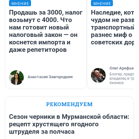
МНЕНИЕ
МНЕНИЕ
Продашь за 3000, налог
Наследие, кото
возьмут с 4000. Что
чудом не разва
нам готовит новый
транспортный 
налоговый закон — он
разнес миф о 
коснется импорта и
советских доро
даже репетиторов
Олег Арефьев
Блогер, предпри
Анастасия Завгородняя
владелец в тра
бизнесе
РЕКОМЕНДУЕМ
Сезон черники в Мурманской области:
рецепт хрустящего ягодного
штруделя за полчаса