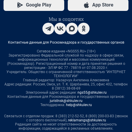
Google Play
App Store
Мы в соцсетях
Контактные данные для Роскомнадзора и государственных органов
Сетевое издание «NGS55.RU» (18+)
Зарегистрировано Федеральной службой по надзору в сфере связи,
информационных технологий и массовых коммуникаций
(Роскомнадзор). Регистрационный номер и дата принятия решения о
регистрации - ЭЛ № ФС 77 - 78819 от 07.08.2020 г.
Учредитель: Общество с ограниченной ответственностью "ИНТЕРНЕТ
ТЕХНОЛОГИИ"
Главный редактор: Назарчук Ангелина Алексеевна
Адрес редакции: Россия, Омск, ул. Т. К. Щербанева, 25, офис 402, телефон
8 (3812) 38-08-69
Электронный адрес редакции:
ngs55@shkulev.ru
Контактные данные для Роскомнадзора и государственных органов:
juristnsk@shkulev.ru
Техподдержка:
help@shkulev.ru
Связаться с отделом продаж: 8 (383) 212-52-52, 8 (800) 200-03-83 (звонок
с сотового бесплатный),
reklamangs@shkulev.ru
Редакция сайта не несет ответственности за достоверность
информации, содержащейся в рекламных объявлениях.