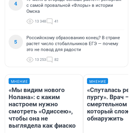
4
с самой провальной «Флоры» в истории
Омска
13 348
41
Российскому образованию конец? В стране
5
растет число стобалльников ЕГЭ — почему
это не повод для радости
13 253
82
МНЕНИЕ
МНЕНИЕ
«Мы видим нового
«Спуталась реч
Нолана»: с каким
пургу». Врач — 
настроем нужно
смертельном д
смотреть «Одиссею»,
который слож
чтобы она не
обнаружить
выглядела как фиаско