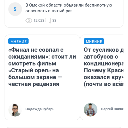
В Омской области объявили беспилотную
5
опасность в пятый раз
12 023
33
МНЕНИЕ
МНЕНИЕ
«Финал не совпал с
От сусликов до
ожиданиями»: стоит ли
автобусов с
смотреть фильм
кондиционерам
«Старый орел» на
Почему Красно
большом экране —
оказался круч
честная рецензия
(почти во всём
Надежда Губарь
Сергей Энквист